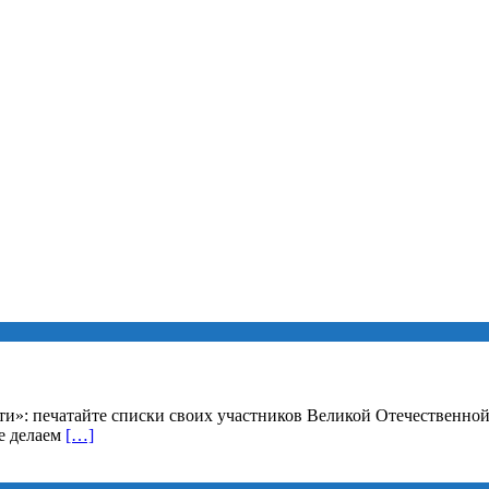
яти»: печатайте списки своих участников Великой Отечественно
же делаем
[…]