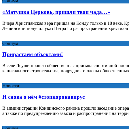
Социум
«Матушка Церковь, пришли твои чада…»
Вчера Христианская вера пришла на Конду только в 18 веке. К
Лещинский получил указ Петра I о распространении христиан
Социум
Прирастаем объектами!
В селе Леуши прошла общественная приемка спортивной площа
капитального строительства, подрядчик и члены общественн
Новости
И снова о нём #стопкоронавирус
В администрации Кондинского района прошло заседание опера
а также по предупреждению завоза и распространения на тер
Социум