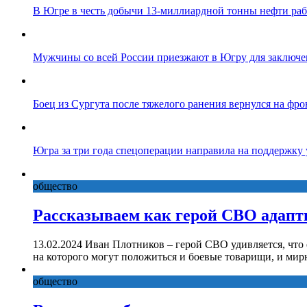
В Югре в честь добычи 13-миллиардной тонны нефти ра
Мужчины со всей России приезжают в Югру для заключе
Боец из Сургута после тяжелого ранения вернулся на фро
Югра за три года спецоперации направила на поддержку
общество
Рассказываем как герой СВО адапт
13.02.2024 Иван Плотников – герой СВО удивляется, что
на которого могут положиться и боевые товарищи, и ми
общество