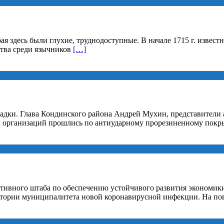
рая здесь были глухие, труднодоступные. В начале 1715 г. изве
ства среди язычников
[…]
дки. Глава Кондинского района Андрей Мухин, представители 
ых организаций прошлись по антиударному прорезиненному пок
тивного штаба по обеспечению устойчивого развития экономики
ритории муниципалитета новой коронавирусной инфекции. На по