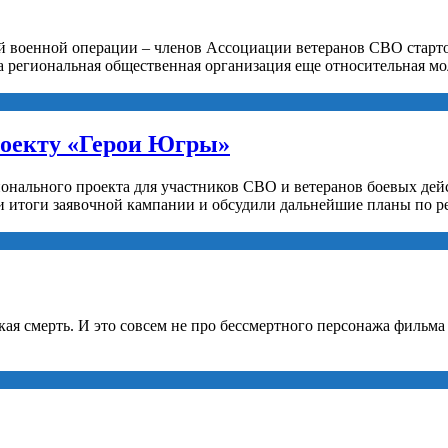
й военной операции – членов Ассоциации ветеранов СВО старто
а региональная общественная организация еще относительная мо
роекту «Герои Югры»
ионального проекта для участников СВО и ветеранов боевых де
 итоги заявочной кампании и обсудили дальнейшие планы по р
ская смерть. И это совсем не про бессмертного персонажа фильм