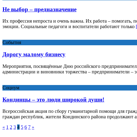
Не выбор – предназначение
Их профессия непроста и очень важна. Их работа – помогать, п
эмоции. Социальные педагоги и воспитатели работают только
События
Дорогу малому бизнесу
Мероприятия, посвящённые Дню российского предпринимательс
администрации и виновники торжества – предприниматели – 
Социум
Кондинцы – это люди широкой души!
Всероссийская акция по сбору гуманитарной помощи для граж
граждан республик, жители Кондинского района продолжают а
«
1
2
3
4
5
6
7
»