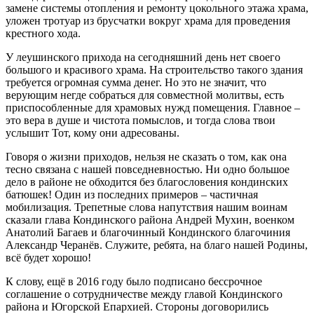
замене системы отопления и ремонту цокольного этажа храма,
уложен тротуар из брусчатки вокруг храма для проведения
крестного хода.
У леушинского прихода на сегодняшний день нет своего
большого и красивого храма. На строительство такого здания
требуется огромная сумма денег. Но это не значит, что
верующим негде собраться для совместной молитвы, есть
приспособленные для храмовых нужд помещения. Главное –
это вера в душе и чистота помыслов, и тогда слова твои
услышит Тот, кому они адресованы.
Говоря о жизни приходов, нельзя не сказать о том, как она
тесно связана с нашей повседневностью. Ни одно большое
дело в районе не обходится без благословения кондинских
батюшек! Один из последних примеров – частичная
мобилизация. Трепетные слова напутствия нашим воинам
сказали глава Кондинского района Андрей Мухин, военком
Анатолий Багаев и благочинный Кондинского благочиния
Александр Черанёв. Служите, ребята, на благо нашей Родины,
всё будет хорошо!
К слову, ещё в 2016 году было подписано бессрочное
соглашение о сотрудничестве между главой Кондинского
района и Югорской Епархией. Стороны договорились