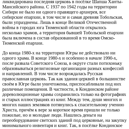
ликвидирована последняя церковь в посёлке Шапша Ханты-
Мансийского района. С 1937 по 1942 годы на территории
Сибири не было ни одного правящего архиерея, все
сибирские епархии, в том числе и самая древняя Тобольская,
были упразднены. Лишь в конце Великой Отечественной
войны в городах юга Тюменской области открылось
несколько храмов, а территория бывшей Тобольской епархии
была включена в состав образованной в то время Омско-
Тюменской епархии.
До конца 1980-х на территории Югры не действовало ни
одного храма. В конце 1980-х и особенно в начале 1990-х,
после развала Советского Союза, в округе стали потихоньку
образовываться религиозные организации разных конфессий
и направлений. В том числе возрождалась Русская
православная церковь. Так как здания церквей в большинстве
своём в Югре были уничтожены, приспосабливали под них
различные помещения. В частности, в Кондинском районе
дореволюционные храмы сохранились только на фотографиях
и старых иллюстрациях из книг. Между тем, души многих и
многих наших земляков потянулись к спасительному учению
Христа, причём к вере за короткое время пришли не только
пожилые, но и молодые люди. Нашлись деньги на
переоборудование светских зданий под церковные, на закупку
минимального инвентаря и книг. Так, в посёлке Кондинское