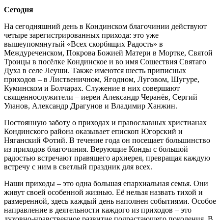
Сегодня
На сегодняшний день в Кондинском благочинии действуют
четыре зарегистрированных прихода: это уже
вышеупомянутый «Всех скорбящих Радость» в
Междуреченском, Покрова Божией Матери в Мортке, Святой
Троицы в посёлке Кондинское и во имя Сошествия Святаго
Духа в селе Леуши. Также имеются шесть приписных
приходов – в Лиственичном, Ягодном, Луговом, Шугуре,
Куминском и Болчарах. Служение в них совершают
священнослужители – иереи Александр Черанёв, Сергий
Уланов, Александр Драгунов и Владимир Ханжин.
Постоянную заботу о приходах и православных христианах
Кондинского района оказывает епископ Югорский и
Няганский Фотий. В течение года он посещает большинство
из приходов благочиния. Верующие Конды с большой
радостью встречают правящего архиерея, превращая каждую
встречу с ним в светлый праздник для всех.
Наши приходы – это одна большая епархиальная семья. Они
живут своей особенной жизнью. Её нельзя назвать тихой и
размеренной, здесь каждый день наполнен событиями. Особое
направление в деятельности каждого из приходов – это
духовно-нравственное развитие подрастающего поколения. В