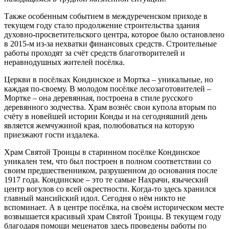
Также особенным событием в междуреченском приходе в
текущем году стало продолжение строительства здания
духовно-просветительского центра, которое было остановлено
в 2015-м из-за нехватки финансовых средств. Строительные
работы проходят за счёт средств благотворителей и
неравнодушных жителей посёлка.
Церкви в посёлках Кондинское и Мортка – уникальные, но
каждая по-своему. В молодом посёлке лесозаготовителей –
Мортке – она деревянная, построена в стиле русского
деревянного зодчества. Храм вознёс свои купола вторым по
счёту в новейшей истории Конды и на сегодняшний день
является жемчужиной края, полюбоваться на которую
приезжают гости издалека.
Храм Святой Троицы в старинном посёлке Кондинское
уникален тем, что был построен в полном соответствии со
своим предшественником, разрушенном до основания после
1917 года. Кондинское – это те самые Нахрачи, языческий
центр вогулов со всей окрестности. Когда-то здесь хранился
главный мансийский идол. Сегодня о нём никто не
вспоминает. А в центре посёлка, на своём историческом месте
возвышается красивый храм Святой Троицы. В текущем году
благодаря помощи меценатов здесь проведены работы по