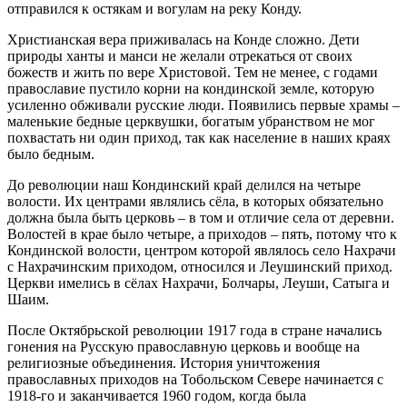
отправился к остякам и вогулам на реку Конду.
Христианская вера приживалась на Конде сложно. Дети
природы ханты и манси не желали отрекаться от своих
божеств и жить по вере Христовой. Тем не менее, с годами
православие пустило корни на кондинской земле, которую
усиленно обживали русские люди. Появились первые храмы –
маленькие бедные церквушки, богатым убранством не мог
похвастать ни один приход, так как население в наших краях
было бедным.
До революции наш Кондинский край делился на четыре
волости. Их центрами являлись сёла, в которых обязательно
должна была быть церковь – в том и отличие села от деревни.
Волостей в крае было четыре, а приходов – пять, потому что к
Кондинской волости, центром которой являлось село Нахрачи
с Нахрачинским приходом, относился и Леушинский приход.
Церкви имелись в сёлах Нахрачи, Болчары, Леуши, Сатыга и
Шаим.
После Октябрьской революции 1917 года в стране начались
гонения на Русскую православную церковь и вообще на
религиозные объединения. История уничтожения
православных приходов на Тобольском Севере начинается с
1918-го и заканчивается 1960 годом, когда была