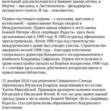
молельный дом расположился в бывшем здании аптеки, в
Мортке – магазина, в Лиственичном – фельдшерско-
акушерского пункта. И так – повсеместно.
Первую настоящую церковь – с куполами, крестами и
колокольней – православные Конды увидели в
Междуреченском. Православная община в честь иконы
Божией Матери «Всех скорбящих Радость» здесь была
организована ещё в 1989 году. В 1992-м приход официально
зарегистрировали. Летом 1990 года под строительство
междуреченского храма был отведён участок. Строительство
завершено весной 1998 года – благодаря попечению
генерального директора Кондинского лесопромышленного
комбината Владимира Сафронова. Первое богослужение в
храме-новостройке прошло на Вербное воскресенье 1998 года.
А с сентября здесь начали действовать воскресная школа и
православная библиотека.
25 декабря 2014 года решением Священного Синода
образовалась Югорская Епархия, выделившаяся из состава
Ханты-Мансийской. Правящим архиереем назначен епископ
Югорский и Няганский Фотий. В этот же день православный
приход храма в честь иконы Божией Матери «Всех скорбящих
Радость» стал центром вновь образованного Кондинского
благочиния.