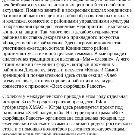
век безбожия и ухода от истинных ценностей это особенно
актуально! Помимо занятий в воскресных школах кондинские
батюшки общаются с детьми в общеобразовательных школах
и колледже, совместно с районными управлениями культуры
и образования проводят различные мероприятия – выставки,
концерты, акции. Так, много лет в декабре открывается
районная выставка декоративно-прикладного искусства
«Рождественские звёздочки». Здесь огромное количество
участников ежегодно, жители Кондинского района
принимают участие в ней целыми семьями. В мае проходит
аналогичная традиционная выставка «Мы – славяне». А чего
стоил майский семейный форум, который проходил в
районном Дворце культуры и искусств «Конда»! Самой
зрелищной и познавательной здесь стала секция «Хлеб –
всему голова», которую провели работники культуры
совместно с приходом «Всех скорбящих Радость».
С хлебом у междуреченского прихода в этом году отдельная
история. За счёт средств грантов президента РФ и
губернатора ХМАО – Югры здесь реализуется проект под
названием «Хлеб насущный». На территории храма «Всех
скорбящих Радость» организована социальная пекарня, где
еженедельно выпекается самый главный продукт российского
стола и с помощью волонтёров развозится междуреченцам,
находящимся в трудной жизненной ситуации.