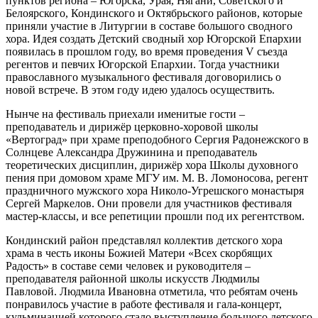
пунктов региона – Югорска, Урая, Нягани, Советского и
Белоярского, Кондинского и Октябрьского районов, которые
приняли участие в Литургии в составе большого сводного
хора. Идея создать Детский сводный хор Югорской Епархии
появилась в прошлом году, во время проведения V съезда
регентов и певчих Югорской Епархии. Тогда участники
православного музыкального фестиваля договорились о
новой встрече. В этом году идею удалось осуществить.
Нынче на фестиваль приехали именитые гости –
преподаватель и дирижёр церковно-хоровой школы
«Вертоград» при храме преподобного Сергия Радонежского в
Солнцеве Александра Дружинина и преподаватель
теоретических дисциплин, дирижёр хора Школы духовного
пения при домовом храме МГУ им. М. В. Ломоносова, регент
праздничного мужского хора Николо-Угрешского монастыря
Сергей Маркелов. Они провели для участников фестиваля
мастер-классы, и все репетиции прошли под их регентством.
Кондинский район представлял коллектив детского хора
храма в честь иконы Божией Матери «Всех скорбящих
Радость» в составе семи человек и руководителя –
преподавателя районной школы искусств Людмилы
Павловой. Людмила Ивановна отметила, что ребятам очень
понравилось участие в работе фестиваля и гала-концерт,
кульминацией которого стало выступление большого детского