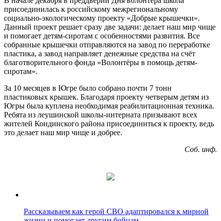
В начале декабря в преддверии Дня волонтёра школа
присоединилась к российскому межрегиональному
социально-экологическому проекту «Добрые крышечки».
Данный проект решает сразу две задачи: делает наш мир чище
и помогает детям-сиротам с особенностями развития. Все
собранные крышечки отправляются на завод по переработке
пластика, а завод направляет денежные средства на счёт
благотворительного фонда «Волонтёры в помощь детям-
сиротам».
За 10 месяцев в Югре было собрано почти 7 тонн
пластиковых крышек. Благодаря проекту четверым детям из
Югры была куплена необходимая реабилитационная техника.
Ребята из леушинской школы-интерната призывают всех
жителей Кондинского района присоединиться к проекту, ведь
это делает наш мир чище и добрее.
Соб. инф.
Рассказываем как герой СВО адаптировался к мирной
жизни и помогает другим бойцам