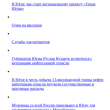
В Югре дан старт региональному проекту «Герои
Югры»
Один на миллион
Служба для патриотов
Губернатор Югры Руслан Кухарук встретился с
ветеранами нефтегазовой отрасли
В Югре в честь добычи 13-миллиардной тонны нефти
работникам отрасли вручили государственные и
окружные награды
Мужчины со всей России приезжают в Югру для
заключения контракта с Минобороны