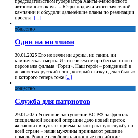
председательством губернатора Ханты-Мансийского
автономного округа – Югры подвели итоги заявочной
кампании и обсудили дальнейшие планы по реализации
проекта.
[...]
общество
Один на миллион
30.01.2025 Его не взяли ни дроны, ни танки, ни
клиническая смерть. И это совсем не про бессмертного
персонажа фильма «Горец». Наш герой – рожденный в
девяностых русский воин, который сказку сделал былью
и которого теперь тоже
[...]
общество
Служба для патриотов
29.01.2025 Успешное наступление ВС РФ на фронтах
специальной военной операции дало новый приток
желающих в пункты приема на контрактную службу по
всей стране – наши мужчины принимают решение
помочь Родине освободить исконные российские