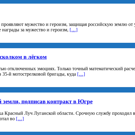
 проявляют мужество и героизм, защищая российскую землю от
 награды за мужество и героизм,
[…]
осколком в лёгком
остью отключенных эмоциях. Только точный математический расч
в 35-й мотострелковой бригады, куда
[…]
й земли, подписав контракт в Югре
а Красный Луч Луганской области. Срочную службу проходил в 
отал во
[…]