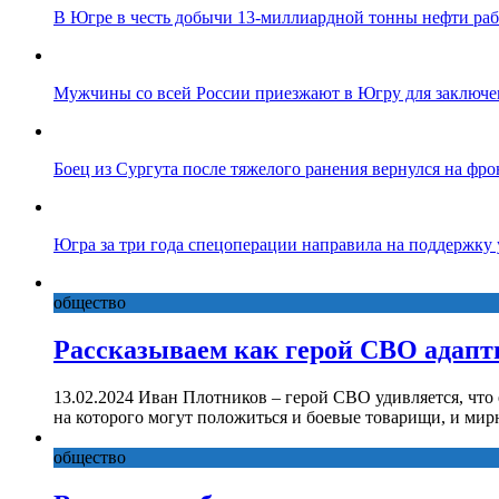
В Югре в честь добычи 13-миллиардной тонны нефти ра
Мужчины со всей России приезжают в Югру для заключе
Боец из Сургута после тяжелого ранения вернулся на фро
Югра за три года спецоперации направила на поддержку
общество
Рассказываем как герой СВО адапт
13.02.2024 Иван Плотников – герой СВО удивляется, что
на которого могут положиться и боевые товарищи, и ми
общество