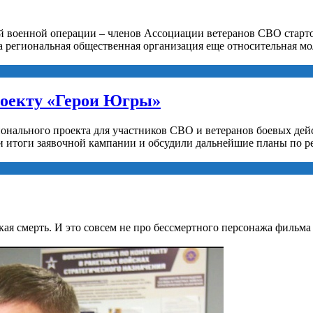
й военной операции – членов Ассоциации ветеранов СВО старто
а региональная общественная организация еще относительная мо
роекту «Герои Югры»
ионального проекта для участников СВО и ветеранов боевых де
 итоги заявочной кампании и обсудили дальнейшие планы по р
ская смерть. И это совсем не про бессмертного персонажа фильм