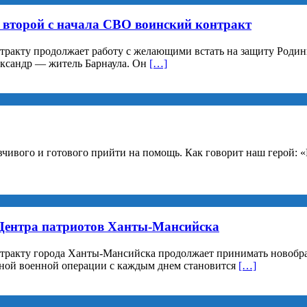
второй с начала СВО воинский контракт
нтракту продолжает работу с желающими встать на защиту Роди
ександр — житель Барнаула. Он
[…]
ивого и готового прийти на помощь. Как говорит наш герой: «Ве
Центра патриотов Ханты-Мансийска
нтракту города Ханты-Мансийска продолжает принимать новобра
ьной военной операции с каждым днем становится
[…]