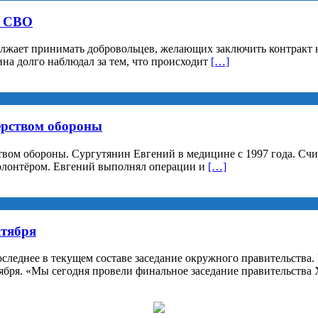
а СВО
лжает принимать добровольцев, желающих заключить контракт н
на долго наблюдал за тем, что происходит
[…]
ерством обороны
твом обороны. Сургутянин Евгений в медицине с 1997 года. Сч
волонтёром. Евгений выполнял операции и
[…]
ктября
оследнее в текущем составе заседание окружного правительства
ктября. «Мы сегодня провели финальное заседание правительств