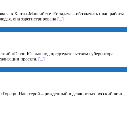
вала в Ханты-Мансийске. Ее задача – обозначить план работы
лодая, она зарегистрирована
[...]
йствий «Герои Югры» под председательством губернатора
еализации проекта.
[...]
а «Горец». Наш герой – рожденный в девяностых русский воин,