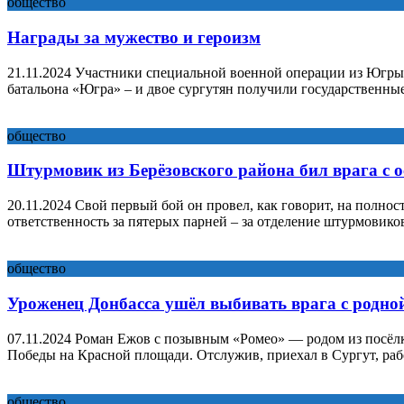
общество
Награды за мужество и героизм
21.11.2024 Участники специальной военной операции из Югры
батальона «Югра» – и двое сургутян получили государственные
общество
Штурмовик из Берёзовского района бил врага с 
20.11.2024 Свой первый бой он провел, как говорит, на полн
ответственность за пятерых парней – за отделение штурмовико
общество
Уроженец Донбасса ушёл выбивать врага с родно
07.11.2024 Роман Ежов с позывным «Ромео» — родом из посёлк
Победы на Красной площади. Отслужив, приехал в Сургут, раб
общество