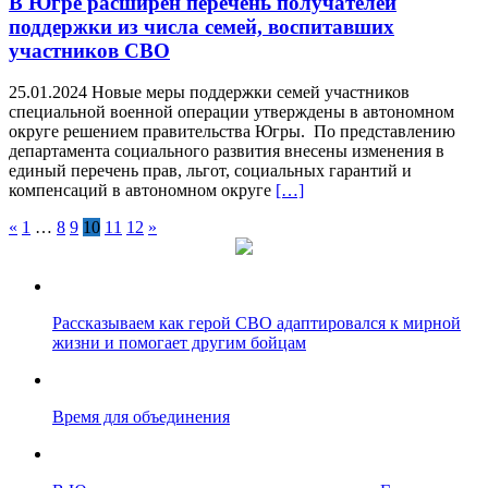
В Югре расширен перечень получателей
поддержки из числа семей, воспитавших
участников СВО
25.01.2024 Новые меры поддержки семей участников
специальной военной операции утверждены в автономном
округе решением правительства Югры. По представлению
департамента социального развития внесены изменения в
единый перечень прав, льгот, социальных гарантий и
компенсаций в автономном округе
[…]
«
1
…
8
9
10
11
12
»
Рассказываем как герой СВО адаптировался к мирной
жизни и помогает другим бойцам
Время для объединения