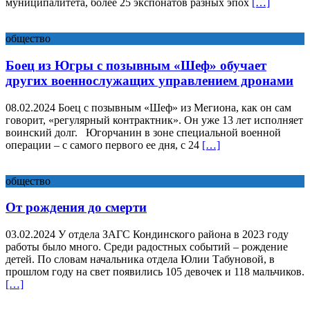
муниципалитета, более 25 экспонатов разных эпох
[…]
общество
Боец из Югры с позывным «Шеф» обучает
других военнослужащих управлением дронами
08.02.2024 Боец с позывным «Шеф» из Мегиона, как он сам
говорит, «регулярный контрактник». Он уже 13 лет исполняет
воинский долг. Югорчанин в зоне специальной военной
операции – с самого первого ее дня, с 24
[…]
общество
От рождения до смерти
03.02.2024 У отдела ЗАГС Кондинского района в 2023 году
работы было много. Среди радостных событий – рождение
детей. По словам начальника отдела Юлии Табуновой, в
прошлом году на свет появились 105 девочек и 118 мальчиков.
[…]