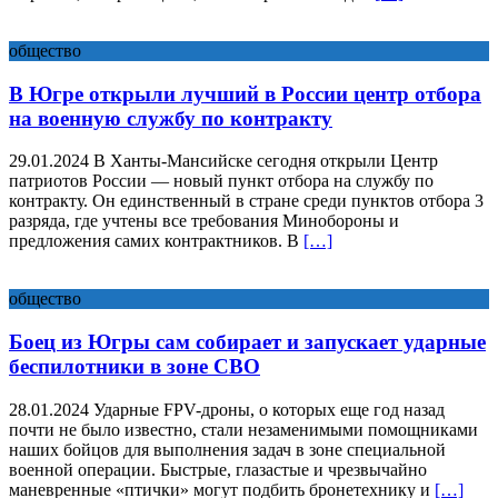
общество
В Югре открыли лучший в России центр отбора
на военную службу по контракту
29.01.2024 В Ханты-Мансийске сегодня открыли Центр
патриотов России — новый пункт отбора на службу по
контракту. Он единственный в стране среди пунктов отбора 3
разряда, где учтены все требования Минобороны и
предложения самих контрактников. В
[…]
общество
Боец из Югры сам собирает и запускает ударные
беспилотники в зоне СВО
28.01.2024 Ударные FPV-дроны, о которых еще год назад
почти не было известно, стали незаменимыми помощниками
наших бойцов для выполнения задач в зоне специальной
военной операции. Быстрые, глазастые и чрезвычайно
маневренные «птички» могут подбить бронетехнику и
[…]