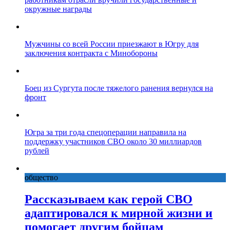
окружные награды
Мужчины со всей России приезжают в Югру для
заключения контракта с Минобороны
Боец из Сургута после тяжелого ранения вернулся на
фронт
Югра за три года спецоперации направила на
поддержку участников СВО около 30 миллиардов
рублей
общество
Рассказываем как герой СВО
адаптировался к мирной жизни и
помогает другим бойцам