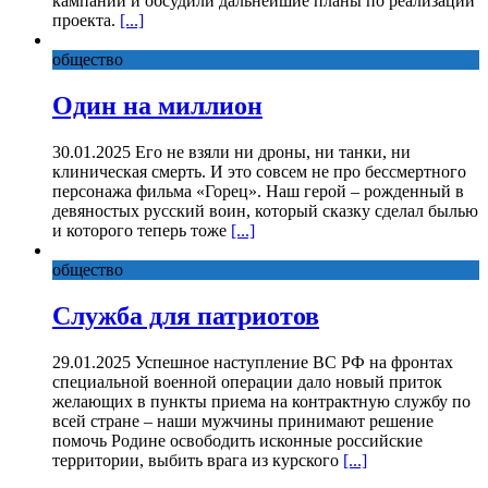
кампании и обсудили дальнейшие планы по реализации
проекта.
[...]
общество
Один на миллион
30.01.2025 Его не взяли ни дроны, ни танки, ни
клиническая смерть. И это совсем не про бессмертного
персонажа фильма «Горец». Наш герой – рожденный в
девяностых русский воин, который сказку сделал былью
и которого теперь тоже
[...]
общество
Служба для патриотов
29.01.2025 Успешное наступление ВС РФ на фронтах
специальной военной операции дало новый приток
желающих в пункты приема на контрактную службу по
всей стране – наши мужчины принимают решение
помочь Родине освободить исконные российские
территории, выбить врага из курского
[...]