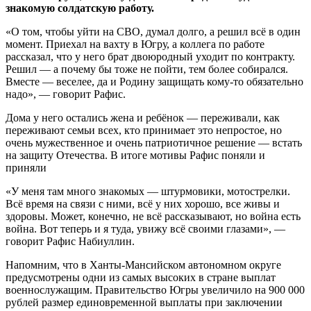
знакомую солдатскую работу.
«О том, чтобы уйти на СВО, думал долго, а решил всё в один
момент. Приехал на вахту в Югру, а коллега по работе
рассказал, что у него брат двоюродный уходит по контракту.
Решил — а почему бы тоже не пойти, тем более собирался.
Вместе — веселее, да и Родину защищать кому-то обязательно
надо», — говорит Рафис.
Дома у него остались жена и ребёнок — переживали, как
переживают семьи всех, кто принимает это непростое, но
очень мужественное и очень патриотичное решение — встать
на защиту Отечества. В итоге мотивы Рафис поняли и
приняли
«У меня там много знакомых — штурмовики, мотострелки.
Всё время на связи с ними, всё у них хорошо, все живы и
здоровы. Может, конечно, не всё рассказывают, но война есть
война. Вот теперь и я туда, увижу всё своими глазами», —
говорит Рафис Набиуллин.
Напомним, что в Ханты-Мансийском автономном округе
предусмотрены одни из самых высоких в стране выплат
военнослужащим. Правительство Югры увеличило на 900 000
рублей размер единовременной выплаты при заключении