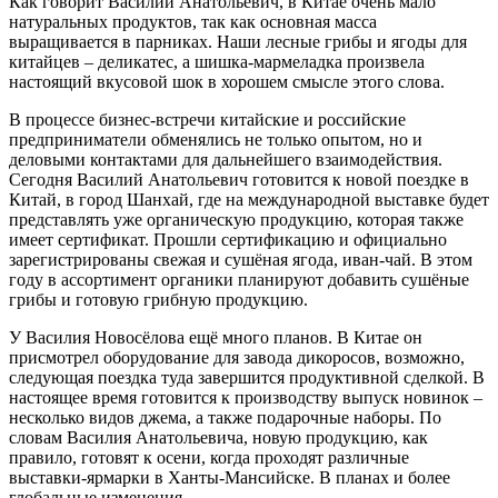
Как говорит Василий Анатольевич, в Китае очень мало
натуральных продуктов, так как основная масса
выращивается в парниках. Наши лесные грибы и ягоды для
китайцев – деликатес, а шишка-мармеладка произвела
настоящий вкусовой шок в хорошем смысле этого слова.
В процессе бизнес-встречи китайские и российские
предприниматели обменялись не только опытом, но и
деловыми контактами для дальнейшего взаимодействия.
Сегодня Василий Анатольевич готовится к новой поездке в
Китай, в город Шанхай, где на международной выставке будет
представлять уже органическую продукцию, которая также
имеет сертификат. Прошли сертификацию и официально
зарегистрированы свежая и сушёная ягода, иван-чай. В этом
году в ассортимент органики планируют добавить сушёные
грибы и готовую грибную продукцию.
У Василия Новосёлова ещё много планов. В Китае он
присмотрел оборудование для завода дикоросов, возможно,
следующая поездка туда завершится продуктивной сделкой. В
настоящее время готовится к производству выпуск новинок –
несколько видов джема, а также подарочные наборы. По
словам Василия Анатольевича, новую продукцию, как
правило, готовят к осени, когда проходят различные
выставки-ярмарки в Ханты-Мансийске. В планах и более
глобальные изменения.