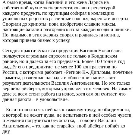
А было время, когда Василий и его жена Лариса на
собственной кухне экспериментировали с рецептурой
каждого продукта, по крупицам собирая в коллекцию
уникальных рецептов различные соленья, варенья и десерты.
Спорили до хрипоты, пока изобретали сладкие миксы,
настоящие баталии разгорались из-за каждой ягоды и шишки.
Но, видимо, в этих жарких спорах и родилась та истина,
которая привела бизнес к успеху.
Сегодня практически вся продукция Василия Новосёлова
пользуется огромным спросом не только в Кондинском
районе, но и далеко за его пределами. Более 100 тонн в год
выдаёт его предприятие, не менее 100 контрагентов по
России, с которыми работает «Регион-К». Дипломы, почётные
грамоты, различные награды и общее признание – вот
результат деятельности Василия Анатольевича. Но это только
вершина айсберга, которым управляет этот человек. На самом
деле за всем стоит работа на износ, хотя сам он считает, что
данная работа – в удовольствие.
– Если относиться к ней как к тяжкому труду, необходимости,
к которой не лежит душа, не испытывать к ней особых чувств
и желания погрузиться без остатка, – говорит Василий
Анатольевич, – то, как не старайся, твой айсберг пойдёт ко
дну.