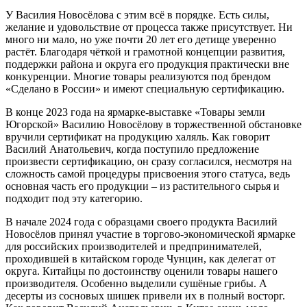
У Василия Новосёлова с этим всё в порядке. Есть силы,
желание и удовольствие от процесса также присутствует. Ни
много ни мало, но уже почти 20 лет его детище уверенно
растёт. Благодаря чёткой и грамотной концепции развития,
поддержки района и округа его продукция практически вне
конкуренции. Многие товары реализуются под брендом
«Сделано в России» и имеют специальную сертификацию.
В конце 2023 года на ярмарке-выставке «Товары земли
Югорской» Василию Новосёлову в торжественной обстановке
вручили сертификат на продукцию халяль. Как говорит
Василий Анатольевич, когда поступило предложение
произвести сертификацию, он сразу согласился, несмотря на
сложность самой процедуры присвоения этого статуса, ведь
основная часть его продукции – из растительного сырья и
подходит под эту категорию.
В начале 2024 года с образцами своего продукта Василий
Новосёлов принял участие в торгово-экономической ярмарке
для российских производителей и предпринимателей,
проходившей в китайском городе Чунцин, как делегат от
округа. Китайцы по достоинству оценили товары нашего
производителя. Особенно выделили сушёные грибы. А
десерты из сосновых шишек привели их в полный восторг.