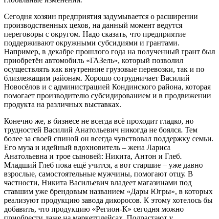
Сегодня хозяин предприятия задумывается о расширении
производственных цехов, на данный момент ведутся
переговоры с округом. Надо сказать, что предприятие
поддерживают окружными субсидиями и грантами.
Например, в декабре прошлого года на полученный грант был
приобретён автомобиль «ГАЗель», который позволил
осуществлять как внутренние грузовые перевозки, так и по
близлежащим районам. Хорошо сотрудничает Василий
Новосёлов и с администрацией Кондинского района, которая
помогает производителю субсидированием и в продвижении
продукта на различных выставках.
Конечно же, в бизнесе не всегда всё проходит гладко, но
трудностей Василий Анатольевич никогда не боялся. Тем
более за своей спиной он всегда чувствовал поддержку семьи.
Его муза и идейный вдохновитель – жена Лариса
Анатольевна и трое сыновей: Никита, Антон и Глеб.
Младший Глеб пока ещё учится, а вот старшие – уже давно
взрослые, самостоятельные мужчины, помогают отцу. В
частности, Никита Васильевич владеет магазинами под
ставшим уже брендовым названием «Дары Югры», в которых
реализуют продукцию завода дикоросов. К этому хотелось бы
добавить, что продукцию «Регион-К» сегодня можно
приобрести даже на маркетплейсах. Подрастают у