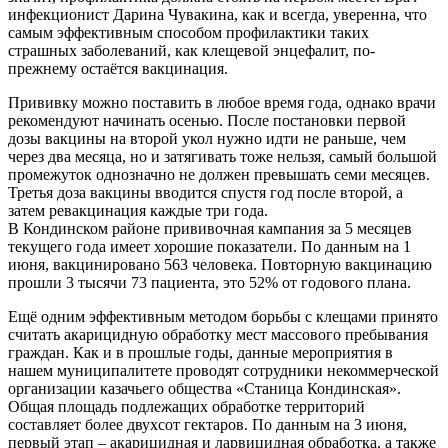
инфекционист Дарина Чувакина, как и всегда, уверенна, что
самым эффективным способом профилактики таких
страшных заболеваний, как клещевой энцефалит, по-
прежнему остаётся вакцинация.
Прививку можно поставить в любое время года, однако врачи
рекомендуют начинать осенью. После постановки первой
дозы вакцины на второй укол нужно идти не раньше, чем
через два месяца, но и затягивать тоже нельзя, самый большой
промежуток однозначно не должен превышать семи месяцев.
Третья доза вакцины вводится спустя год после второй, а
затем ревакцинация каждые три года.
В Кондинском районе прививочная кампания за 5 месяцев
текущего года имеет хорошие показатели. По данным на 1
июня, вакцинировано 563 человека. Повторную вакцинацию
прошли 3 тысячи 73 пациента, это 52% от годового плана.
Ещё одним эффективным методом борьбы с клещами принято
считать акарицидную обработку мест массового пребывания
граждан. Как и в прошлые годы, данные мероприятия в
нашем муниципалитете проводят сотрудники некоммерческой
организации казачьего общества «Станица Кондинская».
Общая площадь подлежащих обработке территорий
составляет более двухсот гектаров. По данным на 3 июня,
первый этап – акарицидная и ларвицидная обработка, а также