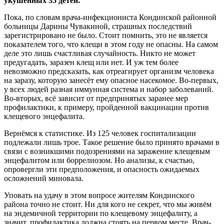
укушенных 35 детей.
Пока, по словам врача-инфекциониста Кондинской районной
больницы Дарины Чувакиной, страшных последствий
зарегистрировано не было. Стоит помнить, это не является
показателем того, что клещи в этом году не опасны. На самом
деле это лишь счастливая случайность. Никто не может
предугадать, заразен клещ или нет. И уж тем более
невозможно предсказать, как отреагирует организм человека
на заразу, которую занесёт ему опасное насекомое. Во-первых,
у всех людей разная иммунная система и набор заболеваний.
Во-вторых, всё зависит от предпринятых заранее мер
профилактики, к примеру, пройденной вакцинации против
клещевого энцефалита.
Вернёмся к статистике. Из 125 человек госпитализации
подлежали лишь трое. Такое решение было принято врачами в
связи с возникшими подозрениями на заражение клещевым
энцефалитом или боррелиозом. Но анализы, к счастью,
опровергли эти предположения, и опасность ожидаемых
осложнений миновала.
Уповать на удачу в этом вопросе жителям Кондинского
района точно не стоит. Ни для кого не секрет, что мы живём
на эндемичной территории по клещевому энцефалиту, а
значит, профилактика должна стоять на первом месте. Врач-