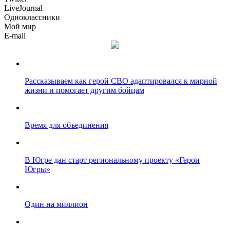
LiveJournal
Одноклассники
Мой мир
E-mail
Рассказываем как герой СВО адаптировался к мирной
жизни и помогает другим бойцам
Время для объединения
В Югре дан старт региональному проекту «Герои
Югры»
Один на миллион