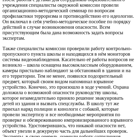
учреждения специалисты окружной комиссии провели
организационно-методический семинар по вопросам
профилактики терроризма и противодействию его идеологии.
Он включал в себя учебно-методическое пособие по порядку
действий в случае возникновения опасности. Всем
присутствующим была дана возможность задать вопросы
экспертам.
Также специалисты комиссии проверили работу контрольно-
пропускного пункта школы и находящихся в нём мониторов
системы видеонаблюдения. Касательно её работы вопросов не
возникло – школа оснащена высококлассным оборудованием,
камеры пристально наблюдают за обстановкой в здании и на
его территории. Тем не менее, появился подозрительный
предмет, который своим видом напоминал взрывное
устройство. Конечно, это произошло в ходе учений. Охрана
доложила о возможной опасности руководству школы,
которое незамедлительно приняло решение эвакуировать
детей из здания и вызвать спецслужбы. В школу тут же
приехал наряд полиции и кинологи с собакой, которые
провели экспертизу и все необходимые мероприятия по
проверке и обезвреживанию импровизированного взрывного
устройства. Удостоверившись, что никакой опасности нет,
объект увезли в дежурную часть для дальнейших проверок.
Эксперты, в свою очередь, оценили работу сотрудников