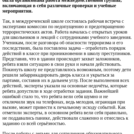
была организована работа межведомственной группы,
включающая в себя различные проверки и учебные
мероприятия.
Так, в междуреченской школе состоялась рабочая встреча с
экспертами комиссии по недопущению и предотвращению
террористических актов. Работа началась с открытых уроков
для школьников и лекций с сотрудниками учебного заведения.
Ученикам, после разговора об опасности терроризма и его
последствиях, была поставлена задача – отработать порядок
действий в классе при проникновении в школу преступников.
Представив, что в здании происходит захват заложников,
ребята взяли ситуацию в свои руки и начали действовать.
Покинуть школу не представлялось возможным, поэтому дети
решили забаррикадировать дверь класса и укрыться за
партами, составив их в дальнем углу. После выполнения всех
действий, эксперты указали на основные недочёты, которые
ребята допустили в ходе отработки задания. Важнейшей
ошибкой стало то, что ребята вели себя шумно и не
отключили звук на телефонах, ведь мелодия, играющая при
вызове, может привести к печальному исходу событий. Как
отметили эксперты, в основном ребята вели себя правильно,
не поддавались панике, действовали слаженно и отнеслись к
заданию со всей серьёзностью.
После работы с детьми для сотрудников образовательного