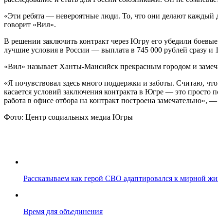
«Эти ребята — невероятные люди. То, что они делают каждый д
говорит «Вил».
В решении заключить контракт через Югру его убедили боевые 
лучшие условия в России — выплата в 745 000 рублей сразу и 
«Вил» называет Ханты-Мансийск прекрасным городом и замеча
«Я почувствовал здесь много поддержки и заботы. Считаю, что 
касается условий заключения контракта в Югре — это просто п
работа в офисе отбора на контракт построена замечательно», —
Фото: Центр социальных медиа Югры
Рассказываем как герой СВО адаптировался к мирной жи
Время для объединения