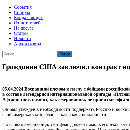
События
Социум
Конда в лицах
От читателей
На досуге
Статьи
Новости
Архив газеты
Найти:
Гражданин США заключил контракт на 
05.04.2024 Воевавший плечом к плечу с бойцами российско
в составе легендарной интернациональной бригады «Пятнаш
Афганистане, помнит, как американцы, не принятые афганск
Он был убеждён в необходимости поддержать Россию и восхищ
свой, американский, флаг — как знак солидарности.
По словам американца, этот флаг должен помочь его землякам 
расследование и стать для России союзниками. Он не сомневает