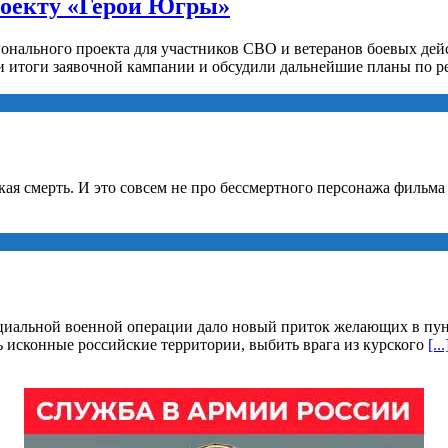
роекту «Герои Югры»
ионального проекта для участников СВО и ветеранов боевых де
 итоги заявочной кампании и обсудили дальнейшие планы по р
ская смерть. И это совсем не про бессмертного персонажа фильм
циальной военной операции дало новый приток желающих в пун
исконные российские территории, выбить врага из курского
[...