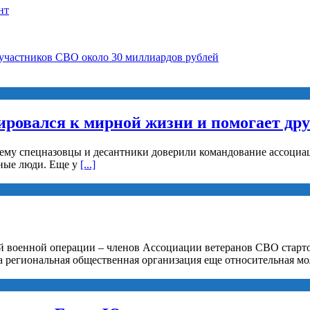
нт
 участников СВО около 30 миллиардов рублей
ировался к мирной жизни и помогает др
 ему спецназовцы и десантники доверили командование ассоциац
рные люди. Еще у
[...]
й военной операции – членов Ассоциации ветеранов СВО старто
а региональная общественная организация еще относительная мо