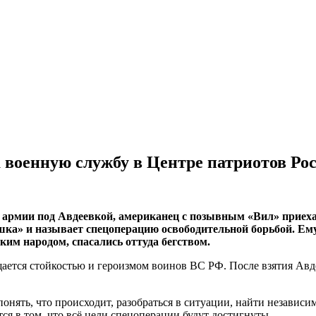
военную службу в Центре патриотов Ро
й армии под Авдеевкой, американец с позывным «Вил» приех
ка» и называет спецоперацию освободительной борьбой. Ему
им народом, спасались оттуда бегством.
ается стойкостью и героизмом воинов ВС РФ. После взятия Авде
понять, что происходит, разобраться в ситуации, найти незави
ся в том, что всё цели спецоперации будут достигнуты.