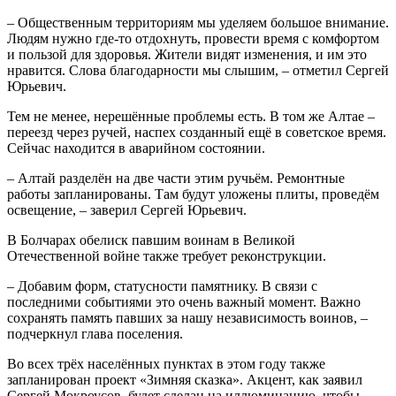
– Общественным территориям мы уделяем большое внимание.
Людям нужно где-то отдохнуть, провести время с комфортом
и пользой для здоровья. Жители видят изменения, и им это
нравится. Слова благодарности мы слышим, – отметил Сергей
Юрьевич.
Тем не менее, нерешённые проблемы есть. В том же Алтае –
переезд через ручей, наспех созданный ещё в советское время.
Сейчас находится в аварийном состоянии.
– Алтай разделён на две части этим ручьём. Ремонтные
работы запланированы. Там будут уложены плиты, проведём
освещение, – заверил Сергей Юрьевич.
В Болчарах обелиск павшим воинам в Великой
Отечественной войне также требует реконструкции.
– Добавим форм, статусности памятнику. В связи с
последними событиями это очень важный момент. Важно
сохранять память павших за нашу независимость воинов, –
подчеркнул глава поселения.
Во всех трёх населённых пунктах в этом году также
запланирован проект «Зимняя сказка». Акцент, как заявил
Сергей Мокроусов, будет сделан на иллюминацию, чтобы