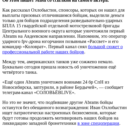
Об этом пишет Mash со ссылкой на самого актёра.
Как рассказал Охлобыстин, спонсоры, которых он нашел для
выплаты призовых отличившимся бойцам, выделили деньги
только для бойцов подразделения разведывательно-ударных
БПЛА 15 гвардейской отдельной мотострелковой бригады
Центрального военного округа которые уничтожили первый
Abrams на Авдеевском направлении. Напомним, это оператор
ударного fpv-дрона югорчанин позывным «Рассвет» и его
командир «Коловрат». Первый канал снял
большой сюжет о
профессиональной работе наших бойцов
.
Между тем, американских танков уже сожжено немало.
Буквально сегодня пришла новость об уничтожении ещё
четвёртого танка.
«Ещё один Abrams уничтожен воинами 24 бр СпН из
Новосибирска, заптурили, в районе Бердычей», — сообщает
телеграм-канал «СОЛОВЬЁВLIVE».
Но это не значит, что подбившие другие Abrams бойцы
останутся без обещанного вознаграждения: Иван Охлобыстин
ищет патриотически настроенных бизнесменов, которые
будут готовы продолжить мотивировать наших бойцов на
ликвидацию западной бронетехники
в зоне спецоперации
.