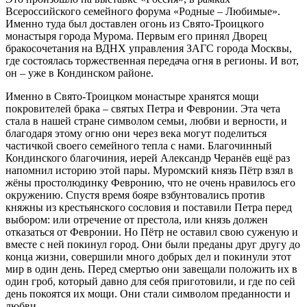
Всероссийского семейного форума «Родные – Любимые».
Именно туда был доставлен огонь из Свято-Троицкого
монастыря города Мурома. Первым его принял Дворец
бракосочетания на ВДНХ управления ЗАГС города Москвы,
где состоялась торжественная передача огня в регионы. И вот,
он – уже в Кондинском районе.
Именно в Свято-Троицком монастыре хранятся мощи
покровителей брака – святых Петра и Февронии. Эта чета
стала в нашей стране символом семьи, любви и верности, и
благодаря этому огню они через века могут поделиться
частичкой своего семейного тепла с нами. Благочинный
Кондинского благочиния, иерей Александр Черанёв ещё раз
напомнил историю этой пары. Муромский князь Пётр взял в
жёны простолюдинку Февронию, что не очень нравилось его
окружению. Спустя время бояре взбунтовались против
княжны из крестьянского сословия и поставили Петра перед
выбором: или отречение от престола, или князь должен
отказаться от Февронии. Но Пётр не оставил свою суженую и
вместе с ней покинул город. Они были преданы друг другу до
конца жизни, совершили много добрых дел и покинули этот
мир в один день. Перед смертью они завещали положить их в
один гроб, который давно для себя приготовили, и где по сей
день покоятся их мощи. Они стали символом преданности и
любви.