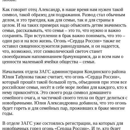
Как говорит отец Александр, в наше время нам нужен такой
символ, такой образец для подражания. Развод стал обычным
делом, и это трагедия, как для семьи, так и для страны в
целом. И на таких примерах надо объяснять детям значимость
семьи, рассказывать, что семья – это то, что нужно и важно
сохранять. При вступлении в брак важно понимать, что это –
один раз и на всю жизнь. Огонь «Сердца России» также не
оставил священнослужителя равнодушным, и он надеется,
что, возможно, этот символический светоч станет
своеобразным напоминанием брачующимся, да и всем нам о
ценности маленькой ячейки общества – семьи.
Начальник отдела ЗАГС администрации Кондинского района
Юлия Табунова также считает, что огонь «Сердца России»,
который прошёл такой большой путь, объединив при этом все
российские семьи, несёт в себе море любви для каждого, кто к
нему прикоснётся. Это своего рода символ домашнего
семейного очага, и частичкой своего тепла он будет делиться с
новобрачными. Юлия Александровна добавила, что это огонь
будет гореть и для семейных пар, проживших в браке многие
годы.
В отделе ЗАГС уже состоялись регистрации, на которых для
новобрачных горел огонь «Сердца России». И те, кто будет