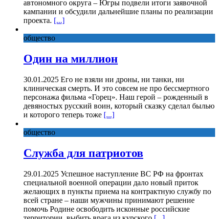
автономного округа – Югры подвели итоги заявочной
кампании и обсудили дальнейшие планы по реализации
проекта.
[...]
общество
Один на миллион
30.01.2025 Его не взяли ни дроны, ни танки, ни
клиническая смерть. И это совсем не про бессмертного
персонажа фильма «Горец». Наш герой – рожденный в
девяностых русский воин, который сказку сделал былью
и которого теперь тоже
[...]
общество
Служба для патриотов
29.01.2025 Успешное наступление ВС РФ на фронтах
специальной военной операции дало новый приток
желающих в пункты приема на контрактную службу по
всей стране – наши мужчины принимают решение
помочь Родине освободить исконные российские
территории, выбить врага из курского
[...]