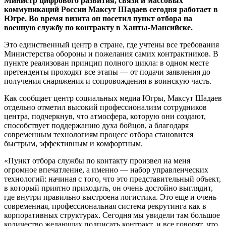
Министр цифрового развития, связи и массовых
коммуникаций России Максут Шадаев сегодня работает в
Югре. Во время визита он посетил пункт отбора на
военную службу по контракту в Ханты-Мансийске.
Это единственный центр в стране, где учтены все требования
Министерства обороны и пожелания самих контрактников. В
пункте реализован принцип полного цикла: в одном месте
претенденты проходят все этапы — от подачи заявления до
получения снаряжения и сопровождения в воинскую часть.
Как сообщает центр социальных медиа Югры, Максут Шадаев
отдельно отметил высокий профессионализм сотрудников
центра, подчеркнув, что атмосфера, которую они создают,
способствует поддержанию духа бойцов, а благодаря
современным технологиям процесс отбора становится
быстрым, эффективным и комфортным.
«Пункт отбора службы по контакту произвел на меня
огромное впечатление, а именно — набор управленческих
технологий: начиная с того, что это представительный объект,
в который приятно приходить, он очень достойно выглядит,
где внутри правильно выстроена логистика. Это еще и очень
современная, профессиональная система рекрутинга как в
корпоративных структурах. Сегодня мы увидели там большое
количество желающих подписать контракт, и все говорят, что