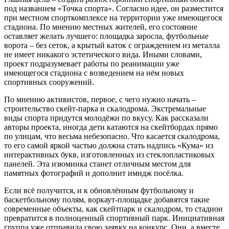
под названием «Точка спорта». Согласно идее, он разместится
при местном спорткомплексе на территории уже имеющегося
стадиона. По мнению местных жителей, его состояние
оставляет желать лучшего: площадка заросла, футбольные
ворота – без сеток, а крытый каток с ограждением из металла
не имеет никакого эстетического вида. Иными словами,
проект подразумевает работы по реанимации уже
имеющегося стадиона с возведением на нём новых
спортивных сооружений.
По мнению активистов, первое, с чего нужно начать –
строительство скейт-парка и скалодрома. Экстремальные
виды спорта придутся молодёжи по вкусу. Как рассказали
авторы проекта, иногда дети катаются на скейтбордах прямо
по улицам, что весьма небезопасно. Что касается скалодрома,
то его самой яркой частью должна стать надпись «Кума» из
интерактивных букв, изготовленных из стеклопластиковых
панелей. Эта изюминка станет отличным местом для
памятных фотографий и дополнит имидж посёлка.
Если всё получится, и к обновлённым футбольному и
баскетбольному полям, воркаут-площадке добавятся такие
современные объекты, как скейтпарк и скалодром, то стадион
превратится в полноценный спортивный парк. Инициативная
группа уже отправила свою заявку на конкурс. Они, а вместе