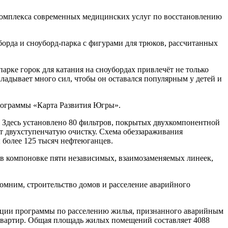
комплекса современных медицинских услуг по восстановлению
борда и сноуборд-парка с фигурами для трюков, рассчитанных
арке горок для катания на сноубордах привлечёт не только
ладывает много сил, чтобы он оставался популярным у детей и
программы «Карта Развития Югры».
. Здесь установлено 80 фильтров, покрытых двухкомпонентной
т двухступенчатую очистку. Схема обеззараживания
 более 125 тысяч нефтеюганцев.
в компоновке пяти независимых, взаимозаменяемых линеек,
омним, строительство домов и расселение аварийного
изации программы по расселению жилья, признанного аварийным
 квартир. Общая площадь жилых помещений составляет 4088