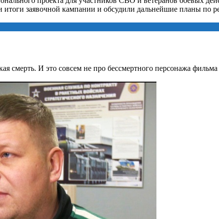
ионального проекта для участников СВО и ветеранов боевых де
 итоги заявочной кампании и обсудили дальнейшие планы по р
ская смерть. И это совсем не про бессмертного персонажа фильм