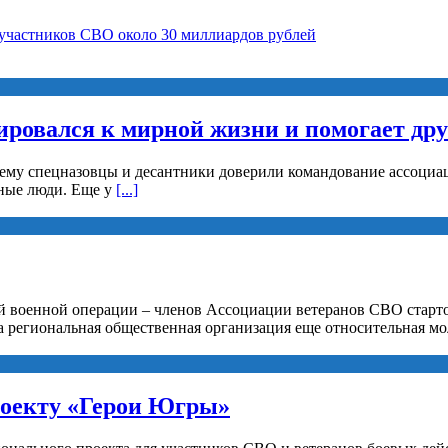
 участников СВО около 30 миллиардов рублей
ировался к мирной жизни и помогает др
 ему спецназовцы и десантники доверили командование ассоциац
рные люди. Еще у
[...]
й военной операции – членов Ассоциации ветеранов СВО старто
а региональная общественная организация еще относительная мо
роекту «Герои Югры»