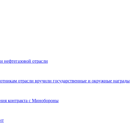
и нефтегазовой отрасли
ботникам отрасли вручили государственные и окружные награды
ния контракта с Минобороны
нт