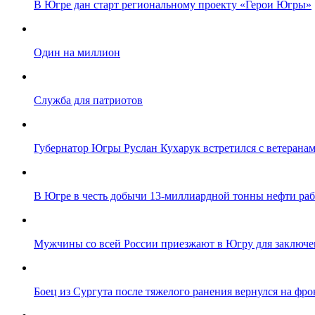
В Югре дан старт региональному проекту «Герои Югры»
Один на миллион
Служба для патриотов
Губернатор Югры Руслан Кухарук встретился с ветеранам
В Югре в честь добычи 13-миллиардной тонны нефти ра
Мужчины со всей России приезжают в Югру для заключе
Боец из Сургута после тяжелого ранения вернулся на фро