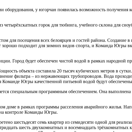
ии оборудования, у югорчан появилась возможность получения 
из четырёхскатных горок для тюбинга, учебного склона для сноу
ом для посещения всех белоярцев и гостей района. Создание в п
т хорошо подходит для зимних видов спорта, и Команда Югры вк
нции. Город будет обеспечен чистой водой в рамках народной 
ощность объекта составила 20 тысяч кубических метров в сутки
лнение фильтра – из нержавеющих трубопроводов. Вода проходи
я Команде Югры качественной питьевой водой будут обеспечены
яется специальным программным обеспечением. Она выполнена 
ом доме в рамках программы расселения аварийного жилья. Нап
 на контроле Команды Югры.
ретено шестьдесят семь квартир из семидесяти одной для реал
х, тридцать шесть двухкомнатных и восемнадцать трёхкомнатных