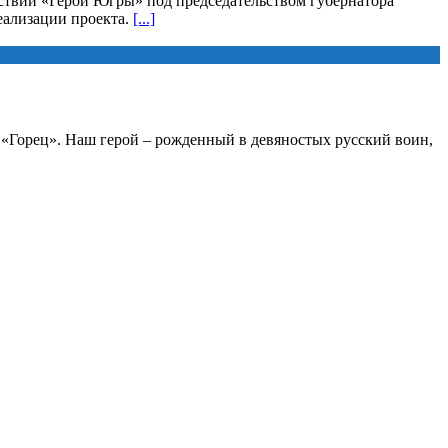
йствий «Герои Югры» под председательством губернатора
еализации проекта.
[...]
а «Горец». Наш герой – рожденный в девяностых русский воин,