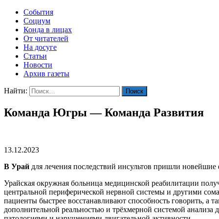
События
Социум
Конда в лицах
От читателей
На досуге
Статьи
Новости
Архив газеты
Найти:
Команда Югры — Команда Развития
13.12.2023
В Урай
для лечения последствий инсультов пришли новейшие
Урайская окружная больница медицинской реабилитации получи
центральной периферической нервной системы и другими сомат
пациенты быстрее восстанавливают способность говорить, а т
дополнительной реальностью и трёхмерной системой анализа 
патологиями и нарушениями двигательной активности.