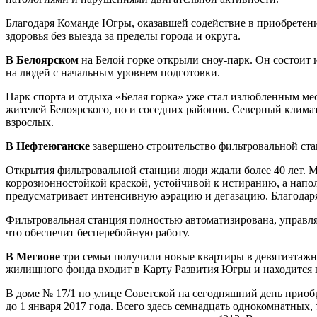
Благодаря Команде Югры, оказавшей содействие в приобретен
здоровья без выезда за пределы города и округа.
В Белоярском
на Белой горке открыли сноу-парк. Он состоит 
на людей с начальным уровнем подготовки.
Парк спорта и отдыха «Белая горка» уже стал излюбленным мест
жителей Белоярского, но и соседних районов. Северный клима
взрослых.
В Нефтеюганске
завершено строительство фильтровальной ста
Открытия фильтровальной станции люди ждали более 40 лет. М
коррозионностойкой краской, устойчивой к истиранию, а напо
предусматривает интенсивную аэрацию и дегазацию. Благодар
Фильтровальная станция полностью автоматизирована, управл
что обеспечит бесперебойную работу.
В Мегионе
три семьи получили новые квартиры в девятиэтажн
жилищного фонда входит в Карту Развития Югры и находится
В доме № 17/1 по улице Советской на сегодняшний день приоб
до 1 января 2017 года. Всего здесь семнадцать однокомнатны