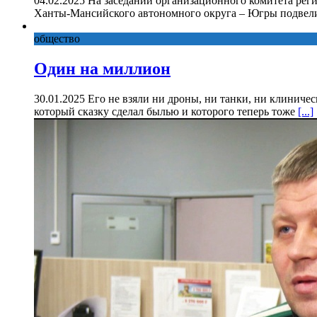
04.02.2025 На заседании организационного комитета рег
Ханты-Мансийского автономного округа – Югры подвели
общество
Один на миллион
30.01.2025 Его не взяли ни дроны, ни танки, ни клиниче
который сказку сделал былью и которого теперь тоже
[...]