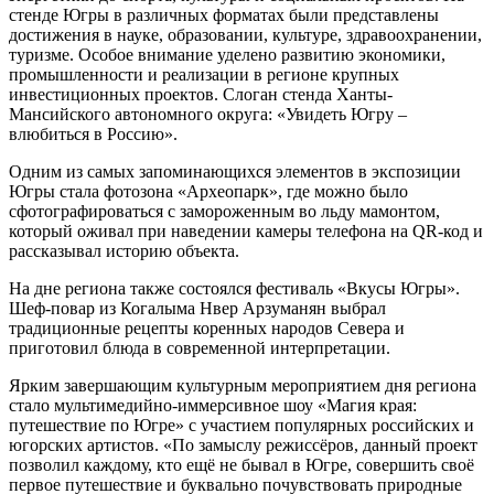
стенде Югры в различных форматах были представлены
достижения в науке, образовании, культуре, здравоохранении,
туризме. Особое внимание уделено развитию экономики,
промышленности и реализации в регионе крупных
инвестиционных проектов. Слоган стенда Ханты-
Мансийского автономного округа: «Увидеть Югру –
влюбиться в Россию».
Одним из самых запоминающихся элементов в экспозиции
Югры стала фотозона «Археопарк», где можно было
сфотографироваться с замороженным во льду мамонтом,
который оживал при наведении камеры телефона на QR-код и
рассказывал историю объекта.
На дне региона также состоялся фестиваль «Вкусы Югры».
Шеф-повар из Когалыма Нвер Арзуманян выбрал
традиционные рецепты коренных народов Севера и
приготовил блюда в современной интерпретации.
Ярким завершающим культурным мероприятием дня региона
стало мультимедийно-иммерсивное шоу «Магия края:
путешествие по Югре» с участием популярных российских и
югорских артистов. «По замыслу режиссёров, данный проект
позволил каждому, кто ещё не бывал в Югре, совершить своё
первое путешествие и буквально почувствовать природные