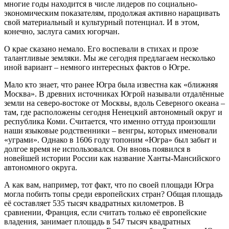
многие годы находится в числе лидеров по социально-
экономическим показателям, продолжая активно наращивать
свой материальный и культурный потенциал. И в этом,
конечно, заслуга самих югорчан.
О крае сказано немало. Его воспевали в стихах и прозе
талантливые земляки. Мы же сегодня предлагаем несколько
иной вариант – немного интересных фактов о Югре.
Мало кто знает, что ранее Югра была известна как «ближняя
Москва». В древних источниках Югрой называли отдалённые
земли на северо-востоке от Москвы, вдоль Северного океана –
там, где расположены сегодня Ненецкий автономный округ и
республика Коми. Считается, что именно оттуда произошли
наши языковые родственники – венгры, которых именовали
«уграми». Однако в 1606 году топоним «Югра» был забыт и
долгое время не использовался. Он вновь появился в
новейшей истории России как название Ханты-Мансийского
автономного округа.
А как вам, например, тот факт, что по своей площади Югра
могла побить топы среди европейских стран? Общая площадь
её составляет 535 тысяч квадратных километров. В
сравнении, Франция, если считать только её европейские
владения, занимает площадь в 547 тысяч квадратных