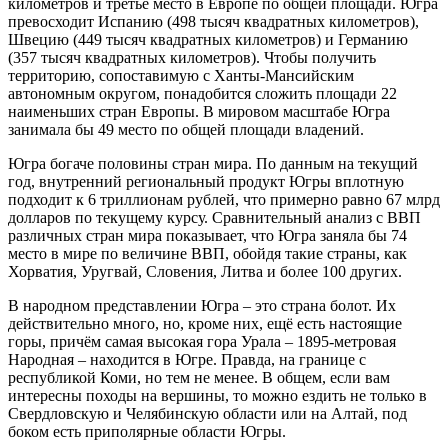
километров и третье место в Европе по общей площади. Югра
превосходит Испанию (498 тысяч квадратных километров),
Швецию (449 тысяч квадратных километров) и Германию
(357 тысяч квадратных километров). Чтобы получить
территорию, сопоставимую с Ханты-Мансийским
автономным округом, понадобится сложить площади 22
наименьших стран Европы. В мировом масштабе Югра
занимала бы 49 место по общей площади владений.
Югра богаче половины стран мира. По данным на текущий
год, внутренний региональный продукт Югры вплотную
подходит к 6 триллионам рублей, что примерно равно 67 млрд
долларов по текущему курсу. Сравнительный анализ с ВВП
различных стран мира показывает, что Югра заняла бы 74
место в мире по величине ВВП, обойдя такие страны, как
Хорватия, Уругвай, Словения, Литва и более 100 других.
В народном представлении Югра – это страна болот. Их
действительно много, но, кроме них, ещё есть настоящие
горы, причём самая высокая гора Урала – 1895-метровая
Народная – находится в Югре. Правда, на границе с
республикой Коми, но тем не менее. В общем, если вам
интересны походы на вершины, то можно ездить не только в
Свердловскую и Челябинскую области или на Алтай, под
боком есть приполярные области Югры.