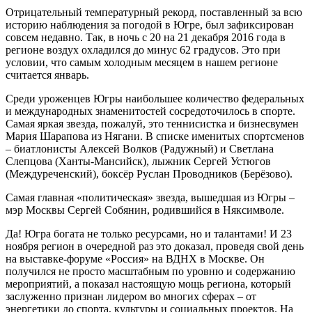
Отрицательный температурный рекорд, поставленный за всю
историю наблюдения за погодой в Югре, был зафиксирован
совсем недавно. Так, в ночь с 20 на 21 декабря 2016 года в
регионе воздух охладился до минус 62 градусов. Это при
условии, что самым холодным месяцем в нашем регионе
считается январь.
Среди уроженцев Югры наибольшее количество федеральных
и международных знаменитостей сосредоточилось в спорте.
Самая яркая звезда, пожалуй, это теннисистка и бизнесвумен
Мария Шарапова из Нягани. В списке именитых спортсменов
– биатлонисты Алексей Волков (Радужный) и Светлана
Слепцова (Ханты-Мансийск), лыжник Сергей Устюгов
(Междуреченский), боксёр Руслан Проводников (Берёзово).
Самая главная «политическая» звезда, вышедшая из Югры –
мэр Москвы Сергей Собянин, родившийся в Няксимволе.
Да! Югра богата не только ресурсами, но и талантами! И 23
ноября регион в очередной раз это доказал, проведя свой день
на выставке-форуме «Россия» на ВДНХ в Москве. Он
получился не просто масштабным по уровню и содержанию
мероприятий, а показал настоящую мощь региона, который
заслуженно признан лидером во многих сферах – от
энергетики до спорта, культуры и социальных проектов. На