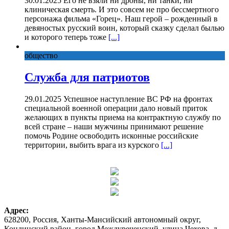
30.01.2025 Его не взяли ни дроны, ни танки, ни
клиническая смерть. И это совсем не про бессмертного
персонажа фильма «Горец». Наш герой – рожденный в
девяностых русский воин, который сказку сделал былью
и которого теперь тоже
[...]
общество
Служба для патриотов
29.01.2025 Успешное наступление ВС РФ на фронтах
специальной военной операции дало новый приток
желающих в пункты приема на контрактную службу по
всей стране – наши мужчины принимают решение
помочь Родине освободить исконные российские
территории, выбить врага из курского
[...]
Адрес:
628200, Россия, Ханты-Мансийский автономный округ,
Кондинский район, город Междуреченский, улица Чехова, д.