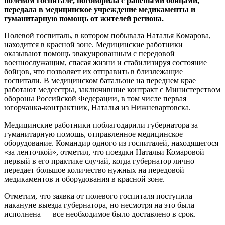
полевом госпитале, поговорила с ранеными бойцами,
передала в медицинское учреждение медикаменты и
гуманитарную помощь от жителей региона.
Полевой госпиталь, в котором побывала Наталья Комарова,
находится в красной зоне. Медицинские работники
оказывают помощь эвакуированным с передовой
военнослужащим, спасая жизни и стабилизируя состояние
бойцов, что позволяет их отправить в близлежащие
госпитали. В медицинском батальоне на переднем крае
работают медсестры, заключившие контракт с Министерством
обороны Российской Федерации, в том числе первая
югорчанка-контрактник, Наталья из Нижневартовска.
Медицинские работники поблагодарили губернатора за
гуманитарную помощь, отправленное медицинское
оборудование. Командир одного из госпиталей, находящегося
«за ленточкой», отметил, что поездки Натальи Комаровой —
первый в его практике случай, когда губернатор лично
передает большое количество нужных на передовой
медикаментов и оборудования в красной зоне.
Отметим, что заявка от полевого госпиталя поступила
накануне выезда губернатора, но несмотря на это была
исполнена — все необходимое было доставлено в срок.