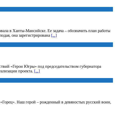
вала в Ханты-Мансийске. Ее задача – обозначить план работы
лодая, она зарегистрирована
[...]
йствий «Герои Югры» под председательством губернатора
еализации проекта.
[...]
а «Горец». Наш герой – рожденный в девяностых русский воин,