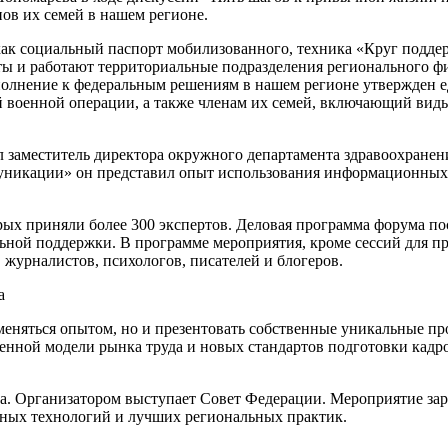
ов их семей в нашем регионе.
 как социальный паспорт мобилизованного, техника «Круг подд
ты и работают территориальные подразделения регионального ф
олнение к федеральным решениям в нашем регионе утвержден ед
 военной операции, а также членам их семей, включающий вид
заместитель директора окружного департамента здравоохранени
уникации» он представил опыт использования информационных 
орых приняли более 300 экспертов. Деловая программа форума по
ьной поддержки. В программе мероприятия, кроме сессий для пр
 журналистов, психологов, писателей и блогеров.
а
меняться опытом, но и презентовать собственные уникальные пр
ной модели рынка труда и новых стандартов подготовки кадров
а. Организатором выступает Совет Федерации. Мероприятие зар
ных технологий и лучших региональных практик.