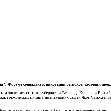
 V Форуме социальных инноваций регионов, который прошёл
 в том числе заместители губернатора Всеволод Кольцов и Елен
ики, гражданских инициатив и внешних связей Яков Самохвалов
Пономарева в ходе дискуссии «Пять шагов к привычной жизни: 