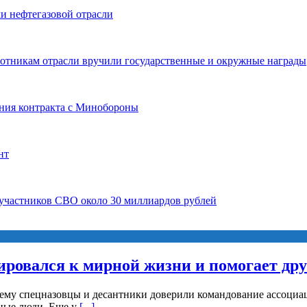
и нефтегазовой отрасли
ботникам отрасли вручили государственные и окружные награды
ния контракта с Минобороны
нт
 участников СВО около 30 миллиардов рублей
ировался к мирной жизни и помогает др
 ему спецназовцы и десантники доверили командование ассоциац
рные люди. Еще у
[...]