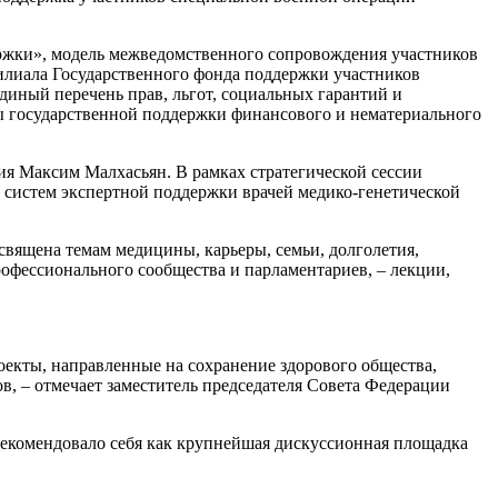
ержки», модель межведомственного сопровождения участников
илиала Государственного фонда поддержки участников
иный перечень прав, льгот, социальных гарантий и
ы государственной поддержки финансового и нематериального
я Максим Малхасьян. В рамках стратегической сессии
систем экспертной поддержки врачей медико-генетической
священа темам медицины, карьеры, семьи, долголетия,
офессионального сообщества и парламентариев, – лекции,
оекты, направленные на сохранение здорового общества,
, – отмечает заместитель председателя Совета Федерации
екомендовало себя как крупнейшая дискуссионная площадка