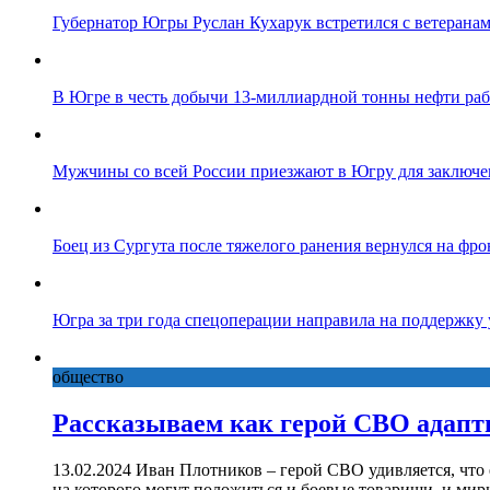
Губернатор Югры Руслан Кухарук встретился с ветеранам
В Югре в честь добычи 13-миллиардной тонны нефти ра
Мужчины со всей России приезжают в Югру для заключе
Боец из Сургута после тяжелого ранения вернулся на фро
Югра за три года спецоперации направила на поддержку
общество
Рассказываем как герой СВО адапт
13.02.2024 Иван Плотников – герой СВО удивляется, что
на которого могут положиться и боевые товарищи, и ми