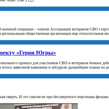
й военной операции – членов Ассоциации ветеранов СВО старто
а региональная общественная организация еще относительная мо
роекту «Герои Югры»
ионального проекта для участников СВО и ветеранов боевых де
 итоги заявочной кампании и обсудили дальнейшие планы по р
ская смерть. И это совсем не про бессмертного персонажа фильм