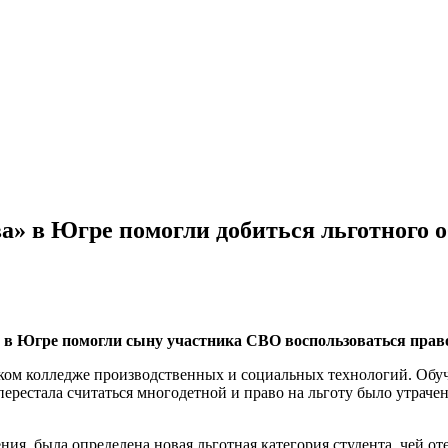
» в Югре помогли добиться льготного о
 в Югре помогли сыну участника СВО воспользоваться право
ом колледже производственных и социальных технологий. Обучен
 перестала считаться многодетной и право на льготу было утраче
ения, была определена новая льготная категория студента, чей 