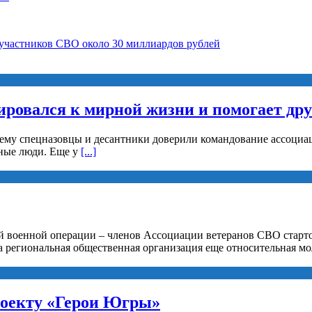
 участников СВО около 30 миллиардов рублей
ировался к мирной жизни и помогает др
 ему спецназовцы и десантники доверили командование ассоциац
рные люди. Еще у
[...]
й военной операции – членов Ассоциации ветеранов СВО старто
а региональная общественная организация еще относительная мо
роекту «Герои Югры»