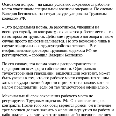
Основной вопрос – на каких условиях сохраняются рабочие
места участникам специальной военной операции. По словам
Валерия Беспояско, эта ситуация урегулирована Трудовым
кодексом РФ.
– Это федеральная норма. За работником, ушедшим на
военную службу по контракту, сохраняется рабочее место – то,
на котором он трудился. Действие трудового договора в таком
случае просто приостанавливается. Но это возможно лишь в
случае официального трудоустройства человека. Все
неофициальные договоры Трудовым кодексом РФ не
регулируются, – сообщил Валерий Беспояско.
По его словам, эта норма закона распространяется на
предприятия всех форм собственности. Официально
трудоустроенный гражданин, заключивший контракт, может
быть уверен в том, что его рабочее место сохранится за ним
хоть в государственной организации, хоть на заводе, хоть на
малом предприятии, если он там трудоустроен официально.
Максимальный срок сохранения рабочего места не
регулируется Трудовым кодексом РФ. Он зависит от срока
контракта. После того как боец вернется домой, он в течение
трех месяцев должен заявить о желании вернуться на работу, и
работодатель урегулирует этот вопрос либо предоставлением