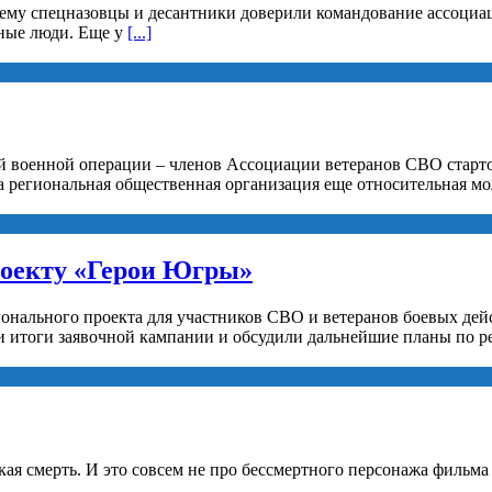
 ему спецназовцы и десантники доверили командование ассоциац
рные люди. Еще у
[...]
й военной операции – членов Ассоциации ветеранов СВО старто
а региональная общественная организация еще относительная мо
роекту «Герои Югры»
ионального проекта для участников СВО и ветеранов боевых де
 итоги заявочной кампании и обсудили дальнейшие планы по р
ская смерть. И это совсем не про бессмертного персонажа фильм