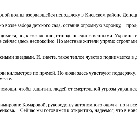
ударной волны взорвавшейся неподалеку в Киевском районе Донец
о возле забора детского сада, оставив огромную воронку, – пр
щимися, но, к сожалению, отнюдь не единственными. Украински
е сейчас здесь неспокойно. Но местные жители упрямо строят м
сными звездами. И, знаете, такое теплое чувство поднимается в
и километров по прямой. Но люди здесь чувствуют поддержку, 
месте.
помощи, чтобы защитить людей от смертельной угрозы украински
имировне Комаровой, руководству автономного округа, но и вс
кова. – Сейчас мы готовимся к открытию, надеемся, что в ново