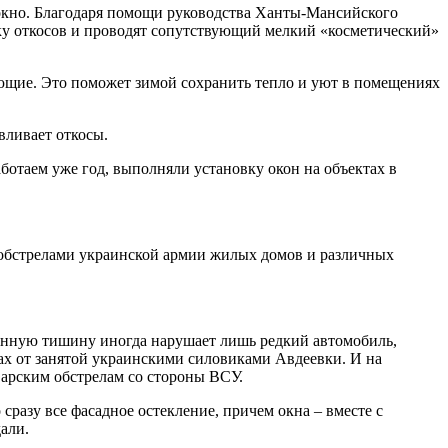
 окно. Благодаря помощи руководства Ханты-Мансийского
вку откосов и проводят сопутствующий мелкий «косметический»
ающие. Это поможет зимой сохранить тепло и уют в помещениях
вливает откосы.
ботаем уже год, выполняли установку окон на объектах в
х обстрелами украинской армии жилых домов и различных
Сонную тишину иногда нарушает лишь редкий автомобиль,
ах от занятой украинскими силовиками Авдеевки. И на
варским обстрелам со стороны ВСУ.
 сразу все фасадное остекление, причем окна – вместе с
али.