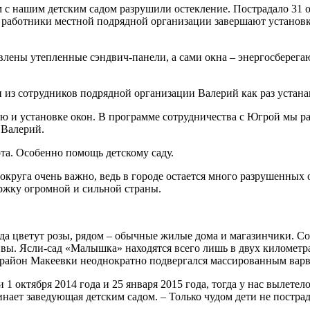
м с нашим детским садом разрушили остекление. Пострадало 31
ня работники местной подрядной организации завершают устано
новлены утепленные сэндвич-панели, а сами окна – энергосберег
 из сотрудников подрядной организации Валерий как раз устана
ю и установке окон. В программе сотрудничества с Югрой мы ра
 Валерий.
ота. Особенно помощь детскому саду.
 округа очень важно, ведь в городе остается много разрушенны
ржку огромной и сильной страны.
ада цветут розы, рядом – обычные жилые дома и магазинчики. 
вы. Ясли-сад «Малышка» находятся всего лишь в двух километр
т район Макеевки неоднократно подвергался массированным вар
 октября 2014 года и 25 января 2015 года, тогда у нас вылетело
инает заведующая детским садом. – Только чудом дети не пострад