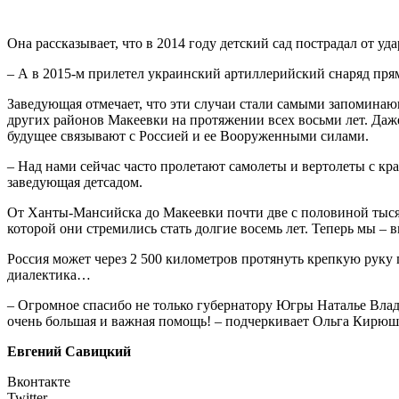
Она рассказывает, что в 2014 году детский сад пострадал от 
– А в 2015-м прилетел украинский артиллерийский снаряд прям
Заведующая отмечает, что эти случаи стали самыми запоминаю
других районов Макеевки на протяжении всех восьми лет. Даж
будущее связывают с Россией и ее Вооруженными силами.
– Над нами сейчас часто пролетают самолеты и вертолеты с кра
заведующая детсадом.
От Ханты-Мансийска до Макеевки почти две с половиной тысяч
которой они стремились стать долгие восемь лет. Теперь мы – в
Россия может через 2 500 километров протянуть крепкую руку 
диалектика…
– Огромное спасибо не только губернатору Югры Наталье Влад
очень большая и важная помощь! – подчеркивает Ольга Кирюшен
Евгений Савицкий
Вконтакте
Twitter