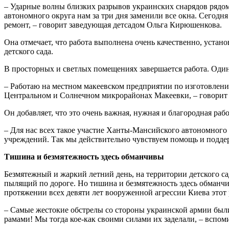
– Ударные волны близких разрывов украинских снарядов рядо
автономного округа нам за три дня заменили все окна. Сегод
ремонт, – говорит заведующая детсадом Ольга Кирюшенкова.
Она отмечает, что работа выполнена очень качественно, уста
детского сада.
В просторных и светлых помещениях завершается работа. Один
– Работаю на местном макеевском предприятии по изготовлени
Центральном и Солнечном микрорайонах Макеевки, – говорит
Он добавляет, что это очень важная, нужная и благородная раб
– Для нас всех такое участие Ханты-Мансийского автономного
учреждений. Так мы действительно чувствуем помощь и подде
Тишина и безмятежность здесь обманчивы
Безмятежный и жаркий летний день, на территории детского с
пылящий по дороге. Но тишина и безмятежность здесь обманчи
протяжении всех девяти лет вооруженной агрессии Киева это
– Самые жестокие обстрелы со стороны украинской армии были 1
рамами! Мы тогда кое-как своими силами их заделали, – вспом