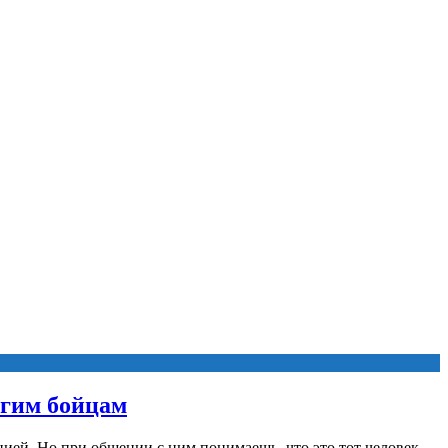
угим бойцам
ией. Но при общении с ним понимаешь, что это тот человек,