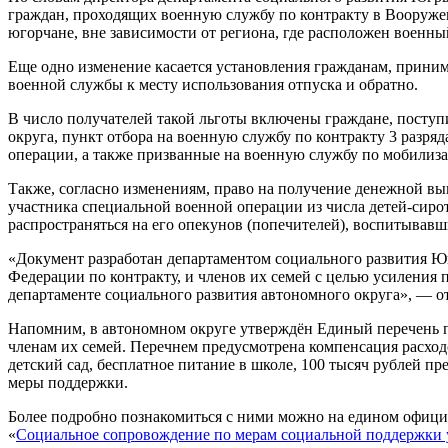
граждан, проходящих военную службу по контракту в Вооруже
югорчане, вне зависимости от региона, где расположен военны
Еще одно изменение касается установления гражданам, приним
военной службы к месту использования отпуска и обратно.
В число получателей такой льготы включены граждане, посту
округа, пункт отбора на военную службу по контракту 3 разр
операции, а также призванные на военную службу по мобилиза
Также, согласно изменениям, право на получение денежной вы
участника специальной военной операции из числа детей-сирот,
распространяться на его опекунов (попечителей), воспитывав
«Документ разработан департаментом социального развития 
Федерации по контракту, и членов их семей с целью усиления
департаменте социального развития автономного округа», — о
Напомним, в автономном округе утверждён Единый перечень п
членам их семей. Перечнем предусмотрена компенсация расход
детский сад, бесплатное питание в школе, 100 тысяч рублей пр
меры поддержки.
Более подробно познакомиться с ними можно на едином официа
«
Социальное сопровождение по мерам социальной поддержки у