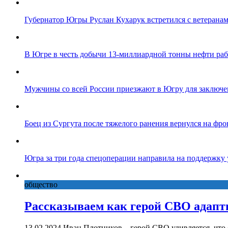
Губернатор Югры Руслан Кухарук встретился с ветеранам
В Югре в честь добычи 13-миллиардной тонны нефти ра
Мужчины со всей России приезжают в Югру для заключе
Боец из Сургута после тяжелого ранения вернулся на фро
Югра за три года спецоперации направила на поддержку
общество
Рассказываем как герой СВО адапт
13.02.2024 Иван Плотников – герой СВО удивляется, что