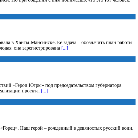
вала в Ханты-Мансийске. Ее задача – обозначить план работы
лодая, она зарегистрирована
[...]
йствий «Герои Югры» под председательством губернатора
еализации проекта.
[...]
а «Горец». Наш герой – рожденный в девяностых русский воин,