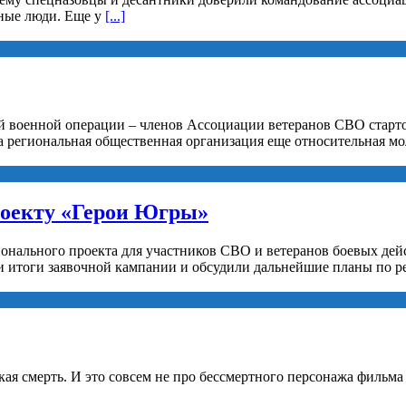
рные люди. Еще у
[...]
й военной операции – членов Ассоциации ветеранов СВО старто
а региональная общественная организация еще относительная мо
роекту «Герои Югры»
ионального проекта для участников СВО и ветеранов боевых де
 итоги заявочной кампании и обсудили дальнейшие планы по р
ская смерть. И это совсем не про бессмертного персонажа фильм