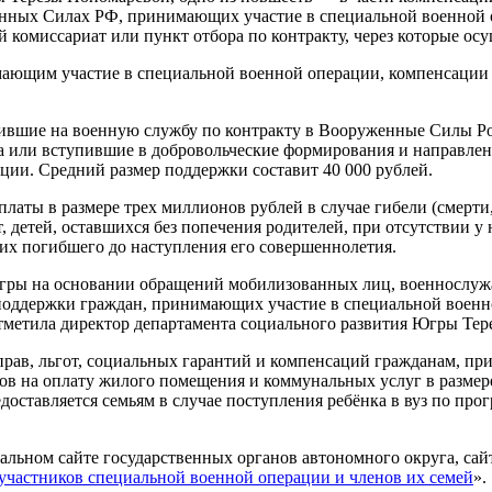
нных Силах РФ, принимающих участие в специальной военной о
й комиссариат или пункт отбора по контракту, через которые ос
ающим участие в специальной военной операции, компенсации р
пившие на военную службу по контракту в Вооруженные Силы Р
яда или вступившие в добровольческие формирования и направле
ции. Средний размер поддержки составит 40 000 рублей.
платы в размере трех миллионов рублей в случае гибели (смерт
 детей, оставшихся без попечения родителей, при отсутствии у н
ших погибшего до наступления его совершеннолетия.
Югры на основании обращений мобилизованных лиц, военнослу
 поддержки граждан, принимающих участие в специальной военн
тметила директор департамента социального развития Югры Тер
рав, льгот, социальных гарантий и компенсаций гражданам, пр
ов на оплату жилого помещения и коммунальных услуг в размер
едоставляется семьям в случае поступления ребёнка в вуз по пр
льном сайте государственных органов автономного округа, сай
частников специальной военной операции и членов их семей
».