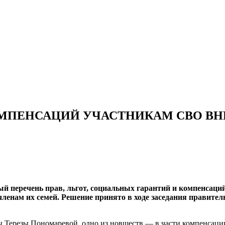
КОМПЕНСАЦИЙ УЧАСТНИКАМ СВО В
й перечень прав, льгот, социальных гарантий и компенсац
ленам их семей. Решение принято в ходе заседания правител
ы Терезы Пономаревой, одно из новшеств — в части компенсаци