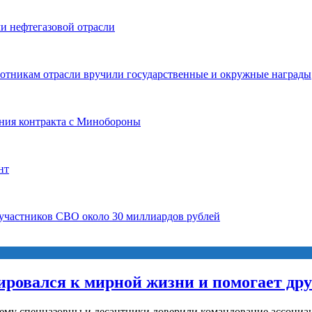
и нефтегазовой отрасли
ботникам отрасли вручили государственные и окружные награды
ния контракта с Минобороны
нт
 участников СВО около 30 миллиардов рублей
ировался к мирной жизни и помогает др
 ему спецназовцы и десантники доверили командование ассоциац