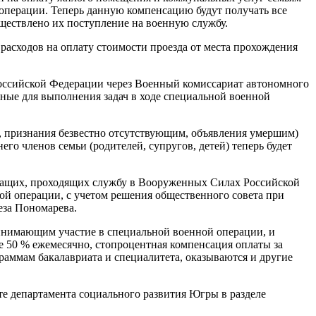
перации. Теперь данную компенсацию будут получать все
уществлено их поступление на военную службу.
асходов на оплату стоимости проезда от места прохождения
оссийской Федерации через Военный комиссариат автономного
нные для выполнения задач в ходе специальной военной
и, признания безвестно отсутствующим, объявления умершим)
его членов семьи (родителей, супругов, детей) теперь будет
жащих, проходящих службу в Вооруженных Силах Российской
ой операции, с учетом решения общественного совета при
еза Пономарева.
инимающим участие в специальной военной операции, и
е 50 % ежемесячно, стопроцентная компенсация оплаты за
ограммам бакалавриата и специалитета, оказываются и другие
те департамента социального развития Югры в разделе