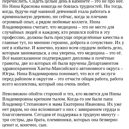
перечислить. Сидеть целый день в кабинете – это не про неё.
Но Нина Краснова никогда не боялась трудностей. Ни тогда,
когда, будучи ещё наивной девчонкой ехала работать в
криминальную деревню, ни сейчас, когда за плечами
огромный опыт, а рядом любимые коллеги. Нина
Владимировна считает, что медицина – это не место для
случайных людей и каждому, кто решился пойти в эту
профессию, должны быть присущи определённые качества и
главные тут, по мнению героини, доброта и сочувствие. Их у
неё в избытке. И конечно, нужно всем сердцем любить дело,
которым занимаешься, а она уверена, что медицина – это её.
Всё вышесказанное подтверждают дипломы и почётные
грамоты, две из которых ей были вручены Департаментом
здравоохранения Ханты-Мансийского автономного округа –
Югры. Нина Владимировна понимает, что все её заслуги
перед районом и округом – это отчасти общая работа, работа
всего коллектива, который она очень любит.
Невозможно обойти стороной и тех, кто является для Нины
Владимировны крепким тылом. Когда-то им были папа
Владимир Степанович и мама Екатерина Ивановна. Их уже
нет рядом, но она вспоминает о них с замиранием сердца и
благоговением. Сегодня её поддержка в трудную минуту –
три сестры, два брата, племянники, которых она безмерно
ценит и, конечно, сын.