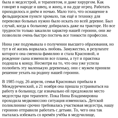
была и медсестрой, и терапевтом, и даже хирургом. Как
говорят в народе и швец, и жнец, и на дуде игрец. Работать
приходилось и днём и ночью. Мало того, что оснащение в
фельдшерском пункте хромало, так ещё и технику для
перевозки больных нужно было искать по всей деревне. Был
случай, когда к больному добиралась даже на тракторе. Но все
трудности только закалили характер нашей героини, они же
позволили очень быстро постичь все тонкости профессии.
Нина уже подумывала о получении высшего образования, но
тут в её жизнь ворвалась любовь. Замужество, в результате
которого она сменила фамилию и стала Красновой, и
рождение сына изменили все планы, а тут и практика
подошла к концу. Несмотря на то, что она уже успела
полюбить эту маленькую деревеньку, они с мужем приняли
решение уехать на родину нашей героини.
В 1985 году, 26 апреля, семья Красновых прибыла в
Междуреченский, а 21 ноября она пришла устраиваться на
работу в больницу, где изначально ей предложили место
медсестры при терапевте. Пока Нина Владимировна
проходила медкомиссию ситуация изменилась. Детской
поликлинике срочно требовалась участковая медсестра, нашу
героиню отправили работать с детьми. То, чего она так
пыталась избежать со времён учёбы в медучилище,