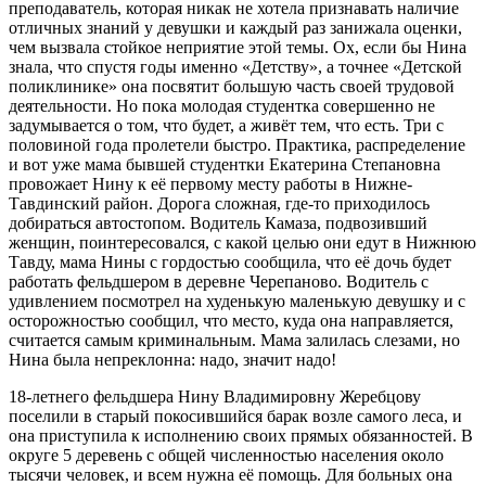
преподаватель, которая никак не хотела признавать наличие
отличных знаний у девушки и каждый раз занижала оценки,
чем вызвала стойкое неприятие этой темы. Ох, если бы Нина
знала, что спустя годы именно «Детству», а точнее «Детской
поликлинике» она посвятит большую часть своей трудовой
деятельности. Но пока молодая студентка совершенно не
задумывается о том, что будет, а живёт тем, что есть. Три с
половиной года пролетели быстро. Практика, распределение
и вот уже мама бывшей студентки Екатерина Степановна
провожает Нину к её первому месту работы в Нижне-
Тавдинский район. Дорога сложная, где-то приходилось
добираться автостопом. Водитель Камаза, подвозивший
женщин, поинтересовался, с какой целью они едут в Нижнюю
Тавду, мама Нины с гордостью сообщила, что её дочь будет
работать фельдшером в деревне Черепаново. Водитель с
удивлением посмотрел на худенькую маленькую девушку и с
осторожностью сообщил, что место, куда она направляется,
считается самым криминальным. Мама залилась слезами, но
Нина была непреклонна: надо, значит надо!
18-летнего фельдшера Нину Владимировну Жеребцову
поселили в старый покосившийся барак возле самого леса, и
она приступила к исполнению своих прямых обязанностей. В
округе 5 деревень с общей численностью населения около
тысячи человек, и всем нужна её помощь. Для больных она