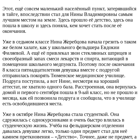
Этот, ещё совсем маленький населённый пункт, затерявшийся
в тайге, впоследствии стал для Нины Владимировны самым
лучшим местом на земле. Здесь прошло её детство, здесь она
пошла в школу и здесь поняла, кем хочет стать после её
окончания.
Уже в седьмом классе Нина Жеребцова начала грезить о таком
же белом халате, как у школьного фельдшера Евдокии
Филяевой. А ещё её привлекал звон стеклянных шприцев и
своеобразный запах смеси лекарств и спирта, витающий в
помещении школьного медпункта. Поэтому после окончания
8 класса пятнадцатилетняя девушка вместе с подругой
отправилась покорять Тюменское медицинское училище.
Подруга поступила, а вот Нине, несмотря на хороший
аттестат, не хватило одного бала. Расстроенная, она вернулась
домой и первого сентября пошла в 9-ый класс, но не прошло и
месяца, как ей позвонила подруга и сообщила, что в училище
есть освободившиеся места.
Уже в октябре Нина Жеребцова стала студенткой. Она
сдружилась с однокурсниками и очень быстро влилась в
студенческую жизнь. Учёба на фельдшерском отделении
давалась девушке легко, только один предмет стал для неё
камнем преткновения – «Детство». Точнее, даже не предмет, а