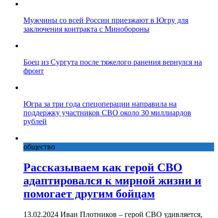
Мужчины со всей России приезжают в Югру для
заключения контракта с Минобороны
Боец из Сургута после тяжелого ранения вернулся на
фронт
Югра за три года спецоперации направила на
поддержку участников СВО около 30 миллиардов
рублей
общество
Рассказываем как герой СВО
адаптировался к мирной жизни и
помогает другим бойцам
13.02.2024 Иван Плотников – герой СВО удивляется,