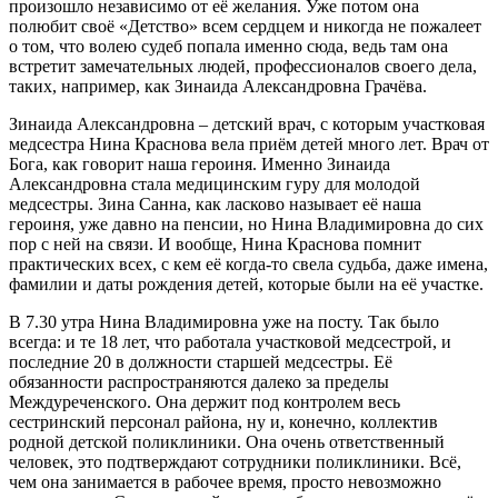
произошло независимо от её желания. Уже потом она
полюбит своё «Детство» всем сердцем и никогда не пожалеет
о том, что волею судеб попала именно сюда, ведь там она
встретит замечательных людей, профессионалов своего дела,
таких, например, как Зинаида Александровна Грачёва.
Зинаида Александровна – детский врач, с которым участковая
медсестра Нина Краснова вела приём детей много лет. Врач от
Бога, как говорит наша героиня. Именно Зинаида
Александровна стала медицинским гуру для молодой
медсестры. Зина Санна, как ласково называет её наша
героиня, уже давно на пенсии, но Нина Владимировна до сих
пор с ней на связи. И вообще, Нина Краснова помнит
практических всех, с кем её когда-то свела судьба, даже имена,
фамилии и даты рождения детей, которые были на её участке.
В 7.30 утра Нина Владимировна уже на посту. Так было
всегда: и те 18 лет, что работала участковой медсестрой, и
последние 20 в должности старшей медсестры. Её
обязанности распространяются далеко за пределы
Междуреченского. Она держит под контролем весь
сестринский персонал района, ну и, конечно, коллектив
родной детской поликлиники. Она очень ответственный
человек, это подтверждают сотрудники поликлиники. Всё,
чем она занимается в рабочее время, просто невозможно