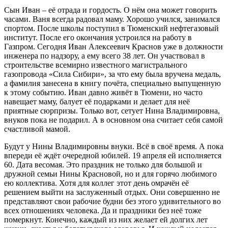
Сын Иван – её отрада и гордость. О нём она может говорить
часами. Ваня всегда радовал маму. Хорошо учился, занимался
спортом. После школы поступил в Тюменский нефтегазовый
институт. После его окончания устроился на работу в
Газпром. Сегодня Иван Алексеевич Краснов уже в должности
инженера по надзору, а ему всего 38 лет. Он участвовал в
строительстве всемирно известного магистрального
газопровода «Сила Сибири», за что ему была вручена медаль,
а фамилия занесена в книгу почёта, специально выпущенную
к этому событию. Иван давно живёт в Тюмени, но часто
навещает маму, балует её подарками и делает для неё
приятные сюрпризы. Только вот, сетует Нина Владимировна,
внуков пока не подарил. А в основном она считает себя самой
счастливой мамой.
Будут у Нины Владимировны внуки. Всё в своё время. А пока
впереди её ждёт очередной юбилей. 19 апреля ей исполняется
60. Дата весомая. Это праздник не только для большой и
дружной семьи Нины Красновой, но и для горячо любимого
ею коллектива. Хотя для коллег этот день омрачён её
решением выйти на заслуженный отдых. Они совершенно не
представляют свои рабочие будни без этого удивительного во
всех отношениях человека. Да и праздники без неё тоже
померкнут. Конечно, каждый из них желает ей долгих лет