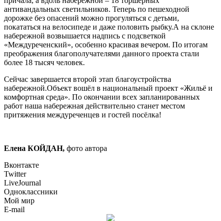
причала, а вдоль набережной – 18 торшерных
антивандальных светильников. Теперь по пешеходной
дорожке без опасений можно прогуляться с детьми,
покататься на велосипеде и даже половить рыбку.А на склоне
набережной возвышается надпись с подсветкой
«Междуреченский», особенно красивая вечером. По итогам
преображения благополучателями данного проекта стали
более 18 тысяч человек.
Сейчас завершается второй этап благоустройства
набережной.Объект вошёл в национальный проект «Жильё и
комфортная среда». По окончании всех запланированных
работ наша набережная действительно станет местом
притяжения междуреченцев и гостей посёлка!
Елена КОЙДАН,
фото автора
Вконтакте
Twitter
LiveJournal
Одноклассники
Мой мир
E-mail