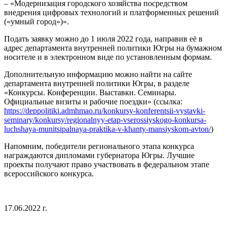
– «Модернизация городского хозяйства посредством
внедрения цифровых технологий и платформенных решений
(«умный город»)».
Подать заявку можно до 1 июля 2022 года, направив её в
адрес департамента внутренней политики Югры на бумажном
носителе и в электронном виде по установленным формам.
Дополнительную информацию можно найти на сайте
департамента внутренней политики Югры, в разделе
«Конкурсы. Конференции. Выставки. Семинары.
Официальные визиты и рабочие поездки» (ссылка:
https://deppolitiki.admhmao.ru/konkursy-konferentsii-vystavki-
seminary/konkursy/regionalnyy-etap-vserossiyskogo-konkursa-
luchshaya-munitsipalnaya-praktika-v-khanty-mansiyskom-avton/
)
Напомним, победители регионального этапа конкурса
награждаются дипломами губернатора Югры. Лучшие
проекты получают право участвовать в федеральном этапе
всероссийского конкурса.
17.06.2022 г.