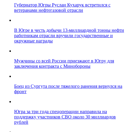
Губернатор Югры Руслан Кухарук встретился с
ветеранами нефтегазовой отрасли
В Югре в честь добычи 13-миллиардной тонны нефти
работникам отрасли вручили государственные и
окружные награды
Мужчины со всей России приезжают в Югру для
заключения контракта с Минобороны
Боец из Сургута после тяжелого ранения вернулся на
фронт
Югра за три года спецоперации направила на
поддержку участников СВО около 30 миллиардов
рублей