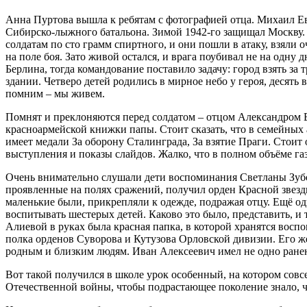
Анна Пуртова вышла к ребятам с фотографией отца. Михаил Евг
Сибирско-лыжного батальона. Зимой 1942-го защищал Москву. 
солдатам по сто грамм спиртного, и они пошли в атаку, взяли
на поле боя. Зато живой остался, и врага поубивал не на одн
Берлина, тогда командование поставило задачу: город взять за 
здании. Четверо детей родились в мирное небо у героя, десять
помним – мы живем.
Помнят и преклоняются перед солдатом – отцом Александром
красноармейской книжки папы. Стоит сказать, что в семейных
имеет медали За оборону Сталинграда, За взятие Праги. Стоит
выступления и показы слайдов. Жалко, что в полном объёме газе
Очень внимательно слушали дети воспоминания Светланы Зубов
проявленные на полях сражений, получил орден Красной звезды
маленькие были, прикрепляли к одежде, подражая отцу. Ещё одн
воспитывать шестерых детей. Каково это было, представить, и
Алиевой в руках была красная папка, в которой хранятся восп
полка орденов Суворова и Кутузова Орловской дивизии. Его ж
родным и близким людям. Иван Алексеевич имел не одно ранен
Вот такой получился в школе урок особенный, на котором сов
Отечественной войны, чтобы подрастающее поколение знало, что