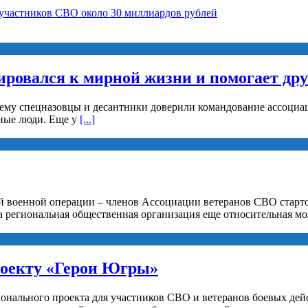
 участников СВО около 30 миллиардов рублей
ировался к мирной жизни и помогает др
 ему спецназовцы и десантники доверили командование ассоциац
рные люди. Еще у
[...]
й военной операции – членов Ассоциации ветеранов СВО старто
а региональная общественная организация еще относительная мо
роекту «Герои Югры»
ионального проекта для участников СВО и ветеранов боевых де