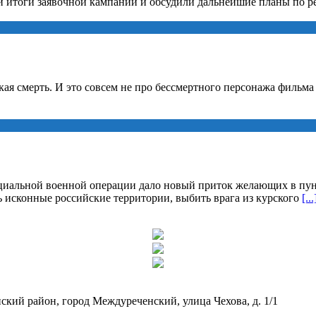
 итоги заявочной кампании и обсудили дальнейшие планы по р
ская смерть. И это совсем не про бессмертного персонажа фильм
циальной военной операции дало новый приток желающих в пун
исконные российские территории, выбить врага из курского
[...
кий район, город Междуреченский, улица Чехова, д. 1/1