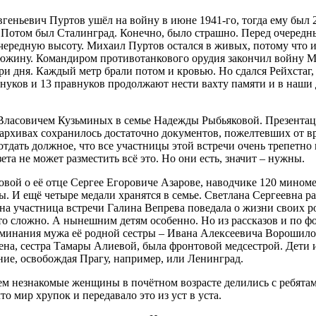
еньевич Пуртов ушёл на войну в июне 1941-го, тогда ему был 21
Потом был Сталинград. Конечно, было страшно. Перед очередным
 очередную высоту. Михаил Пуртов остался в живых, потому что 
у дюжину. Командиром противотанкового орудия закончил войну 
три дня. Каждый метр брали потом и кровью. Но сдался Рейхстаг,
 внуков и 13 правнуков продолжают нести вахту памяти и в наши
 Власовичем Кузьминых в семье Надежды Рыбьяковой. Презента
 архивах сохранилось достаточно документов, пожелтевших от в
 отдать должное, что все участницы этой встречи очень трепет
та не может разместить всё это. Но они есть, значит – нужны.
ой о её отце Сергее Егоровиче Азарове, наводчике 120 минометн
. И ещё четыре медали хранятся в семье. Светлана Сергеевна ра
а участница встречи Галина Вепрева поведала о жизни своих род
 то сложно. А нынешним детям особенно. Но из рассказов и по 
оминания мужа её родной сестры – Ивана Алексеевича Ворошилов
ена, сестра Тамары Алиевой, была фронтовой медсестрой. Дети 
ие, освобождая Прагу, например, или Ленинград.
сем незнакомые женщины в почётном возрасте делились с ребята
 мир хрупок и передавало это из уст в уста.