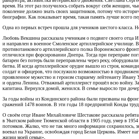
райцентра, активистка ветеранского движения. Светлана Сергее
время. На этот раз получилось собрать вокруг себя женщин, ч
поколение должно знать своих защитников, потому что историче
биографии. Как показывает время, такая память лучше всего п
Одна из первых встреч прошла для учеников шестого класса. Не
Любовь Векшина рассказала ученикам о подвиге своего отца Ив
и направлен в военное Смоленское артиллерийское училище. 
противотанкового артиллерийского полка Воронежского фронта
отличился при форсировании Днепра. Тогда при переправе пог
батареи без потерь были переправлены через реку, оборудовал
битва. И когда артиллерийское орудие вышло из строя, команди
солдат и офицеров, что послужило возможностью в продвижени
проявленное мужество и героизм старшему лейтенанту Ивану У
и ордена Ленина. Отважный артиллерист прошёл всю войну. За 
капитана. Вернулся домой, женился. В семье выросло три доче
За годы войны из Кондинского района были призваны на фронт
сражений 1478 воинов. В эти годы 18 предприятий Конды труди
О своём отце Иване Михайловиче Шестакове рассказала ребятам 
в Уватском районе Тюменской области в 1905 году, умер в 195
потомков. Жалко, что не так много информации сохранилось, з
воевал на Украине, освобождая город Белая Церковь. Имеет н
жизни моей семьи».