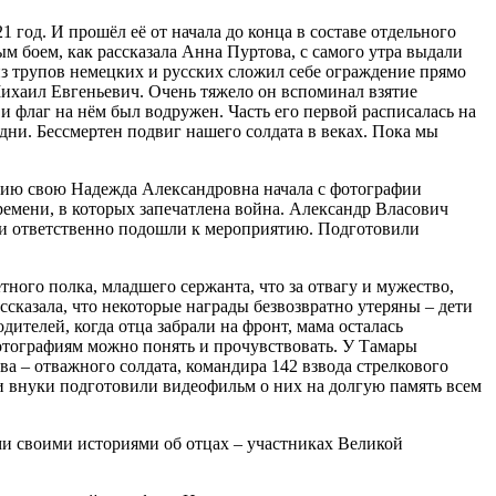
 год. И прошёл её от начала до конца в составе отдельного
 боем, как рассказала Анна Пуртова, с самого утра выдали
из трупов немецких и русских сложил себе ограждение прямо
Михаил Евгеньевич. Очень тяжело он вспоминал взятие
 и флаг на нём был водружен. Часть его первой расписалась на
 дни. Бессмертен подвиг нашего солдата в веках. Пока мы
цию свою Надежда Александровна начала с фотографии
ремени, в которых запечатлена война. Александр Власович
но и ответственно подошли к мероприятию. Подготовили
ого полка, младшего сержанта, что за отвагу и мужество,
ссказала, что некоторые награды безвозвратно утеряны – дети
ителей, когда отца забрали на фронт, мама осталась
фотографиям можно понять и прочувствовать. У Тамары
а – отважного солдата, командира 142 взвода стрелкового
и внуки подготовили видеофильм о них на долгую память всем
ми своими историями об отцах – участниках Великой