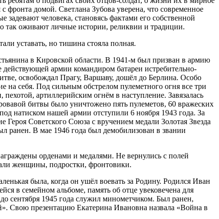
ь ребятам о подвигах своих отцов-солдат, о жизни их в мирное
 с фронта домой. Светлана Зубова уверена, что современное
ые задевают человека, становясь фактами его собственной
нно так оживают личные истории, реликвии и традиции.
тали уставать, но тишина стояла полная.
стьянина в Кировской области. В 1941-м был призван в армию
е действующей армии командиром батареи истребительно-
итве, освобождал Прагу, Варшаву, дошёл до Берлина. Особо
е на себя. Под сильным обстрелом пулеметного огня все три
, пехотой, артиллерийским огнём в наступление. Завязалась
е кровавой битвы было уничтожено пять пулеметов, 60 вражеских
од натиском нашей армии отступили 6 ноября 1943 года. За
 Героя Советского Союза с вручением медали Золотая Звезда
ыл ранен. В мае 1946 года был демобилизован в звании
награждены орденами и медалями. Не вернулись с полей
отали женщины, подростки, фронтовики.
ленькая была, когда он ушёл воевать за Родину. Родился Иван
йся в семейном альбоме, память об отце увековечена для
 до сентября 1945 года служил минометчиком. Был ранен,
ей». Свою презентацию Екатерина Ивановна назвала «Война в