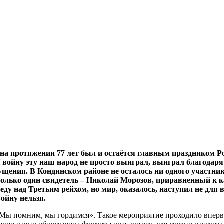
а протяжении 77 лет был и остаётся главным праздником Рос
И войну эту наш народ не просто выиграл, выиграл благодар
щения. В Кондинском районе не осталось ни одного участни
 только один свидетель – Николай Морозов, приравненный к к
ду над Третьим рейхом, но мир, оказалось, наступил не для 
ойну нельзя.
«Мы помним, мы гордимся». Такое мероприятие проходило впервы