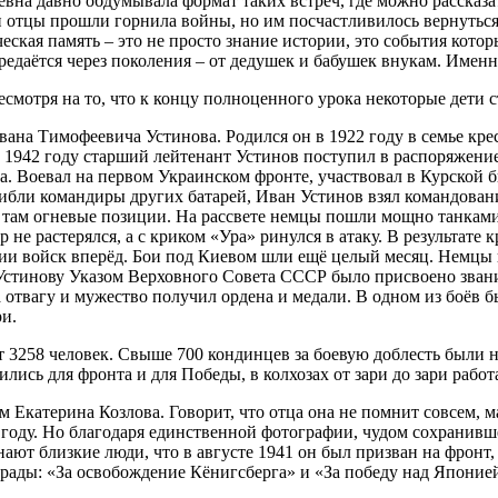
вна давно обдумывала формат таких встреч, где можно рассказат
ьи отцы прошли горнила войны, но им посчастливилось вернуться
ская память – это не просто знание истории, это события котор
ередаётся через поколения – от дедушек и бабушек внукам. Име
смотря на то, что к концу полноценного урока некоторые дети с
ана Тимофеевича Устинова. Родился он в 1922 году в семье кре
В 1942 году старший лейтенант Устинов поступил в распоряжени
. Воевал на первом Украинском фронте, участвовал в Курской б
ибли командиры других батарей, Иван Устинов взял командовани
и там огневые позиции. На рассвете немцы пошли мощно танками
р не растерялся, а с криком «Ура» ринулся в атаку. В результат
и войск вперёд. Бои под Киевом шли ещё целый месяц. Немцы п
стинову Указом Верховного Совета СССР было присвоено звание
отвагу и мужество получил ордена и медали. В одном из боёв б
ри.
 3258 человек. Свыше 700 кондинцев за боевую доблесть были 
лись для фронта и для Победы, в колхозах от зари до зари раб
Екатерина Козлова. Говорит, что отца она не помнит совсем, ма
4 году. Но благодаря единственной фотографии, чудом сохранивше
нают близкие люди, что в августе 1941 он был призван на фронт,
аграды: «За освобождение Кёнигсберга» и «За победу над Япони