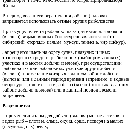
транспорте, ГИМС МЧС России по Югре, Природнадзора
Югры.
В период весеннего ограничения добычи (вылова)
запрещается использовать сетные орудия рыболовства.
При осуществлении рыболовства запретными для добычи
(вылова) видами водных биоресурсов являются: осётр
сибирский, стерлядь, нельма, муксун, таймень, чир (щёкур).
Запрещается иметь на борту судна, плавучих и иных
транспортных средств, рыболовных (рыбопромысловых)
участках и в местах добычи (вылова), при осуществлении
рыболовства вне рыболовных участков орудия добычи
(вылова), применение которых в данном районе добычи
(вылова) или в данный период времени запрещено, и водные
биоресурсы, или их части, добыча (вылов) которых в данном
районе добычи (вылова) или в данный период времени
запрещена.
Разрешается:
– применение атарм для добычи (вылова) мелкочастиковых
видов рыб – плотвы, ельца, окуня, ерша, пескаря на малых
(несудоходных) реках;