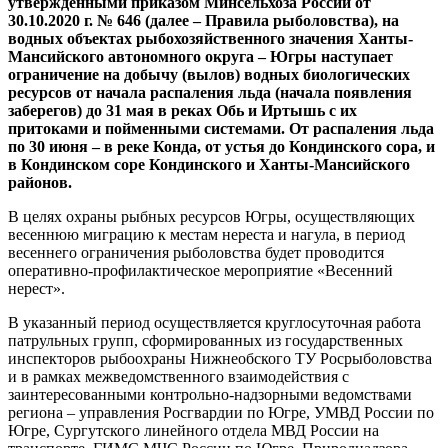
утверждёнными приказом Минсельхоза России от
30.10.2020 г. № 646 (далее – Правила рыболовства), на
водных объектах рыбохозяйственного значения Ханты-
Мансийского автономного округа – Югры наступает
ограничение на добычу (вылов) водных биологических
ресурсов от начала распаления льда (начала появления
заберегов) до 31 мая в реках Обь и Иртышь с их
притоками и пойменными системами. От распаления льда
по 30 июня – в реке Конда, от устья до Кондинского сора, и
в Кондинском соре Кондинского и Ханты-Мансийского
районов.
В целях охраны рыбных ресурсов Югры, осуществляющих
весеннюю миграцию к местам нереста и нагула, в период
весеннего ограничения рыболовства будет проводится
оперативно-профилактическое мероприятие «Весенний
нерест».
В указанный период осуществляется круглосуточная работа
патрульных групп, сформированных из государственных
инспекторов рыбоохраны Нижнеобского ТУ Росрыболовства
и в рамках межведомственного взаимодействия с
заинтересованными контрольно-надзорными ведомствами
региона – управления Росгвардии по Югре, УМВД России по
Югре, Сургутского линейного отдела МВД России на