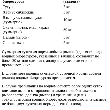
биоресурсов
(вылова)
Тугун
3 кг
Хариус сибирский
3 кг
Язь, щука, налим, судак
10 кг
(суммарно)
Окунь, плотва, елец, карась
30 кг
(суммарно)
Пелядь (сырок)
5 кг
Сиг-пыжьян
5 кг
Суммарная суточная норма добычи (вылова) для всех видов
водных биоресурсов, указанных в таблице, составляет не
более 30 кг или один экземпляр в случае, если его вес
превышает 30 кг.
В случае превышения суммарной суточной нормы добыча
(вылов) водных биоресурсов прекращается.
В случае пребывания на водном объекте более одних суток,
вне зависимости от продолжительности любительского
рыболовства, добыча (вылов) и хранение, и (или)
транспортировка водных биоресурсов разрешаются в размере
не более двух суточных норм добычи (вылова).