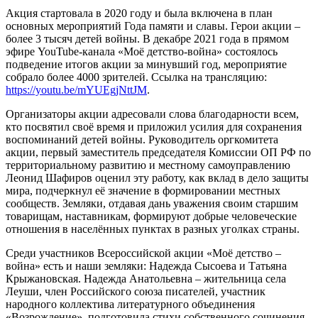
Акция стартовала в 2020 году и была включена в план
основных мероприятий Года памяти и славы. Герои акции –
более 3 тысяч детей войны. В декабре 2021 года в прямом
эфире YouTube-канала «Моё детство-война» состоялось
подведение итогов акции за минувший год, мероприятие
собрало более 4000 зрителей. Ссылка на трансляцию:
https://youtu.be/mYUEgjNttJM
.
Организаторы акции адресовали слова благодарности всем,
кто посвятил своё время и приложил усилия для сохранения
воспоминаний детей войны. Руководитель оргкомитета
акции, первый заместитель председателя Комиссии ОП РФ по
территориальному развитию и местному самоуправлению
Леонид Шафиров оценил эту работу, как вклад в дело защиты
мира, подчеркнул её значение в формировании местных
сообществ. Земляки, отдавая дань уважения своим старшим
товарищам, наставникам, формируют добрые человеческие
отношения в населённых пунктах в разных уголках страны.
Среди участников Всероссийской акции «Моё детство –
война» есть и наши земляки: Надежда Сысоева и Татьяна
Крыжановская. Надежда Анатольевна – жительница села
Леуши, член Российского союза писателей, участник
народного коллектива литературного объединения
«Возрождение», подготовила стихи собственного сочинения,