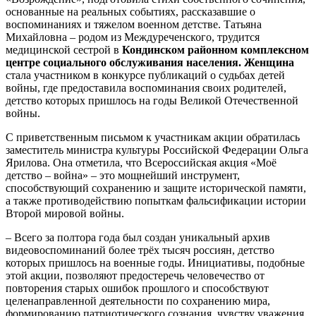
основанные на реальных событиях, рассказавшие о
воспоминаниях и тяжелом военном детстве. Татьяна
Михайловна – родом из Междуреченского, трудится
медицинской сестрой в
Кондинск
ом
районн
ом
комплексн
ом
центр
е
социального обслуживания населения
. Женщина
стала участником в конкурсе публикаций о судьбах детей
войны, где предоставила воспоминания своих родителей,
детство которых пришлось на годы Великой Отечественной
войны.
С приветственным письмом к участникам акции обратилась
заместитель министра культуры Российской Федерации Ольга
Ярилова. Она отметила, что Всероссийская акция «Моё
детство – война» – это мощнейший инструмент,
способствующий сохранению и защите исторической памяти,
а также противодействию попыткам фальсификации истории
Второй мировой войны.
– Всего за полтора года был создан уникальный архив
видеовоспоминаний более трёх тысяч россиян, детство
которых пришлось на военные годы. Инициативы, подобные
этой акции, позволяют предостеречь человечество от
повторения старых ошибок прошлого и способствуют
целенаправленной деятельности по сохранению мира,
формированию патриотического сознания, чувству уважения