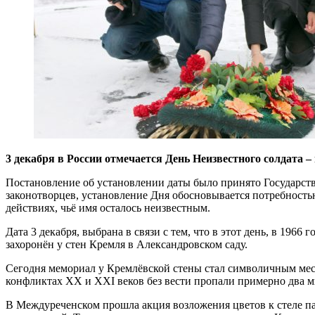
3 декабря в России отмечается День Неизвестного солдата –
Постановление об установлении даты было принято Государств
законотворцев, установление Дня обосновывается потребностью
действиях, чьё имя осталось неизвестным.
Дата 3 декабря, выбрана в связи с тем, что в этот день, в 19
захоронён у стен Кремля в Александровском саду.
Сегодня мемориал у Кремлёвской стены стал символичным место
конфликтах XX и XXI веков без вести пропали примерно два ми
В Междуреченском прошла акция возложения цветов к стеле п