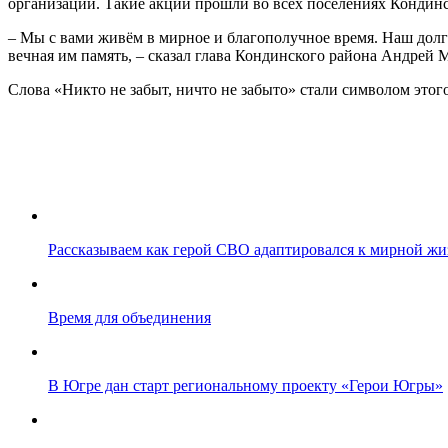
организаций. Такие акции прошли во всех поселениях Кондинс
– Мы с вами живём в мирное и благополучное время. Наш долг
вечная им память, – сказал глава Кондинского района Андрей 
Слова «Никто не забыт, ничто не забыто» стали символом этог
Рассказываем как герой СВО адаптировался к мирной жи
Время для объединения
В Югре дан старт региональному проекту «Герои Югры»