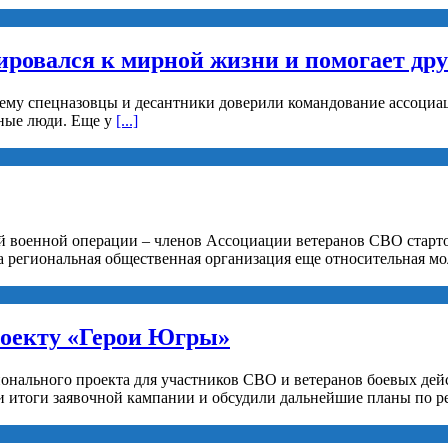
ировался к мирной жизни и помогает др
 ему спецназовцы и десантники доверили командование ассоциац
рные люди. Еще у
[...]
й военной операции – членов Ассоциации ветеранов СВО старто
а региональная общественная организация еще относительная мо
роекту «Герои Югры»
ионального проекта для участников СВО и ветеранов боевых де
 итоги заявочной кампании и обсудили дальнейшие планы по р