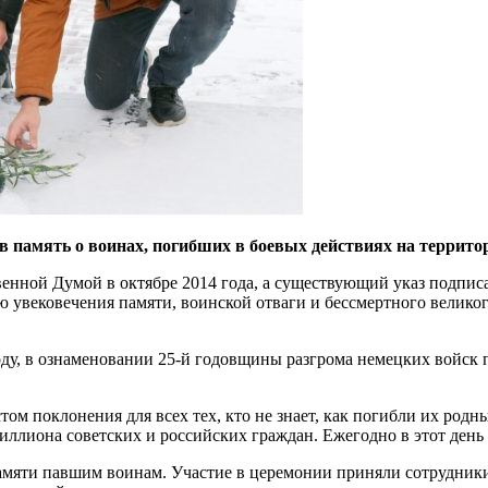
 в память о воинах, погибших в боевых действиях на территор
енной Думой в октябре 2014 года, а существующий указ подписа
 увековечения памяти, воинской отваги и бессмертного великог
66 году, в ознаменовании 25-й годовщины разгрома немецких войс
м поклонения для всех тех, кто не знает, как погибли их родны
ллиона советских и российских граждан. Ежегодно в этот день 
амяти павшим воинам. Участие в церемонии приняли сотрудник