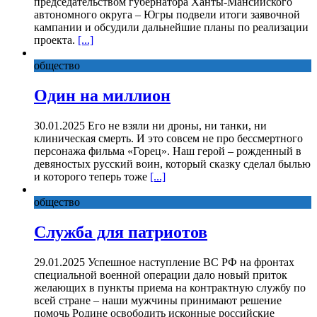
председательством губернатора Ханты-Мансийского
автономного округа – Югры подвели итоги заявочной
кампании и обсудили дальнейшие планы по реализации
проекта.
[...]
общество
Один на миллион
30.01.2025 Его не взяли ни дроны, ни танки, ни
клиническая смерть. И это совсем не про бессмертного
персонажа фильма «Горец». Наш герой – рожденный в
девяностых русский воин, который сказку сделал былью
и которого теперь тоже
[...]
общество
Служба для патриотов
29.01.2025 Успешное наступление ВС РФ на фронтах
специальной военной операции дало новый приток
желающих в пункты приема на контрактную службу по
всей стране – наши мужчины принимают решение
помочь Родине освободить исконные российские