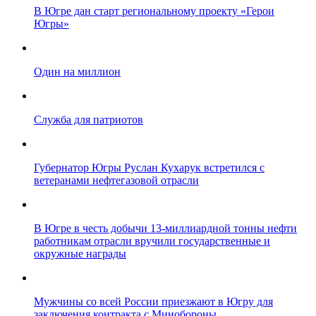
В Югре дан старт региональному проекту «Герои
Югры»
Один на миллион
Служба для патриотов
Губернатор Югры Руслан Кухарук встретился с
ветеранами нефтегазовой отрасли
В Югре в честь добычи 13-миллиардной тонны нефти
работникам отрасли вручили государственные и
окружные награды
Мужчины со всей России приезжают в Югру для
заключения контракта с Минобороны