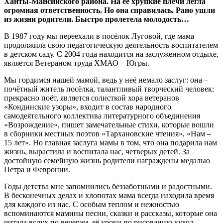
Ханты-Мансийского района. На её хрупкие плечи легла
огромная ответственность. Но она справилась. Рано ушли
из жизни родители. Быстро пролетела молодость…
В 1987 году мы переехали в посёлок Луговой, где мама
продолжила свою педагогическую деятельность воспитателем
в детском саду. С 2004 года находится на заслуженном отдыхе,
является Ветераном труда ХМАО – Югры.
Мы гордимся нашей мамой, ведь у неё немало заслуг: она –
почётный житель посёлка, талантливый творческий человек:
прекрасно поёт, является солисткой хора ветеранов
«Кондинские узоры», входит в состав народного
самодеятельного коллектива литературного объединения
«Возрождение», пишет замечательные стихи, которые вошли
в сборники местных поэтов «Тархановские чтения», «Нам –
15 лет». Но главная заслуга мамы в том, что она подарила нам
жизнь, вырастила и воспитала нас, четверых детей. За
достойную семейную жизнь родители награждены медалью
Петра и Февронии.
Годы детства мне запомнились беззаботными и радостными.
В бесконечных делах и хлопотах мама всегда находила время
для каждого из нас. С особым теплом и нежностью
вспоминаются мамины песни, сказки и рассказы, которые она
читала вслух по вечерам, её уроки по рисованию кукол,