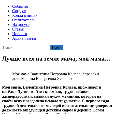
События
Социум
Конда в лицах
От читателей
На досуге
Статьи
Новости
Архив газеты
Найти:
Лучше всех на земле мама, моя мама…
Моя мама Валентина Петровна Конева (справа) и
дочь Марина Валерьевна Яскевич
Моя мама, Валентина Петровна Конева, проживает в
посёлке Луговом. Это скромная, трудолюбивая,
жизнерадостная, сильная духом женщина, которая на
своём веку преодолела немало трудностей. С первого года
трудовой деятельности молодой воспитательнице доверили
должность заведующей детским садом в деревне Согом