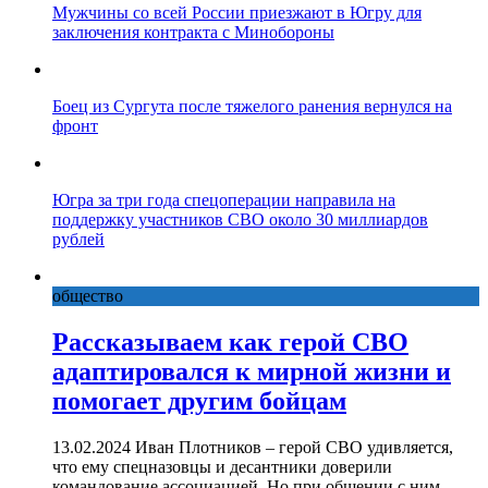
Мужчины со всей России приезжают в Югру для
заключения контракта с Минобороны
Боец из Сургута после тяжелого ранения вернулся на
фронт
Югра за три года спецоперации направила на
поддержку участников СВО около 30 миллиардов
рублей
общество
Рассказываем как герой СВО
адаптировался к мирной жизни и
помогает другим бойцам
13.02.2024 Иван Плотников – герой СВО удивляется,
что ему спецназовцы и десантники доверили
командование ассоциацией. Но при общении с ним