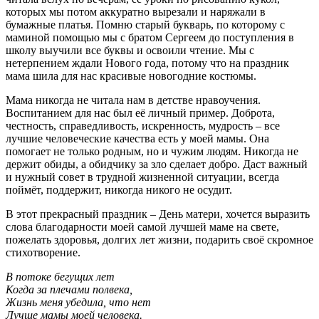
которых мы потом аккуратно вырезали и наряжали в
бумажные платья. Помню старый букварь, по которому с
маминой помощью мы с братом Сергеем до поступления в
школу выучили все буквы и освоили чтение. Мы с
нетерпением ждали Нового года, потому что на праздник
мама шила для нас красивые новогодние костюмы.
Мама никогда не читала нам в детстве нравоучения.
Воспитанием для нас был её личный пример. Доброта,
честность, справедливость, искренность, мудрость – все
лучшие человеческие качества есть у моей мамы. Она
помогает не только родным, но и чужим людям. Никогда не
держит обиды, а обидчику за зло сделает добро. Даст важный
и нужный совет в трудной жизненной ситуации, всегда
поймёт, поддержит, никогда никого не осудит.
В этот прекрасный праздник – День матери, хочется выразить
слова благодарности моей самой лучшей маме на свете,
пожелать здоровья, долгих лет жизни, подарить своё скромное
стихотворение.
В потоке бегущих лет
Когда за плечами полвека,
Жизнь меня убедила, что нет
Лучше мамы моей человека.