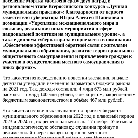
поселение Мортка удостоено сразу двух наград в
региональном этапе Всероссийского конкурса «Лучшая
муниципальная практика»: благодарности от первого
заместителя губернатора Югры Алексея Шапилова в
номинации «Укрепление межнационального мира и
согласия, реализация иных мероприятий в сфере
национальной политики на муниципальном уровне», а
также диплома губернатора за второе место в номинации
«Обеспечение эффективной обратной связи с жителями
муниципального образования, развитие территориального
общественного самоуправления и привлечение граждан к
участию в осуществлении местного самоуправления в
иных формах».
Что касается непосредственно повестки заседания, вначале
депутаты утвердили изменения параметров бюджета района
на 2021 год. Так, доходы составили 4 млрд 673 млн рублей,
расходы – 5 млрд 140 млн рублей, с дефицитом, закреплённым
бюджетным законодательством в объёме 467 млн рублей.
Что касается публичных слушаний по проекту бюджета
муниципального образования на 2022 год и плановый период
2023 и 2024 гг., их решено назначить на 17 ноября. Учитывая
эпидемиологическую обстановку, слушания пройдут в
режиме онлайн через аккаунты органов местного