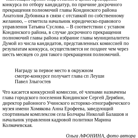
конкурса по отбору кандидатур, по причине досрочного
прекращения полномочий главы Кондинского района
Анатолия Дубовика в связи с отставкой по собственному
желанию, – отметила начальник юридическо-правового
управления Татьяна Суслова. – В соответствии с уставом
Кондинского района, в случае досрочного прекращения
полномочий главы района избрание главы муниципалитета
Думой из числа кандидатов, представленных комиссией по
результатам конкурса, осуществляется не позднее чем через
шесть месяцев со дня такого прекращения полномочий.
Награду за первое место в окружном
смотре-конкурсе получает глава сп Леуши
Павел Злыгостев
Что касается конкурсной комиссии, её членами назначены
глава городского поселения Кондинское Сергей Дерябин,
директор районного Учинского историко-этнографического
музея имени Хомякова Анна Ерофеева, заведующий
спортивным комплексом села Болчары Николай Балашов и
начальник управления кадровой политики Марина
Колмачевская.
Ольга АФОНИНА, фото автора