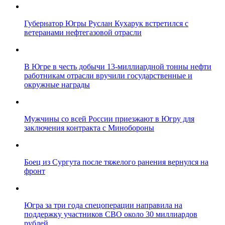
Губернатор Югры Руслан Кухарук встретился с
ветеранами нефтегазовой отрасли
В Югре в честь добычи 13-миллиардной тонны нефти
работникам отрасли вручили государственные и
окружные награды
Мужчины со всей России приезжают в Югру для
заключения контракта с Минобороны
Боец из Сургута после тяжелого ранения вернулся на
фронт
Югра за три года спецоперации направила на
поддержку участников СВО около 30 миллиардов
рублей