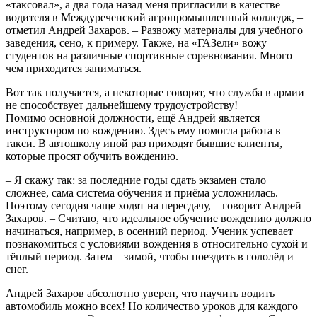
«таксовал», а два года назад меня пригласили в качестве
водителя в Междуреченский агропромышленный колледж, –
отметил Андрей Захаров. – Развожу материалы для учебного
заведения, сено, к примеру. Также, на «ГАЗели» вожу
студентов на различные спортивные соревнования. Много
чем приходится заниматься.
Вот так получается, а некоторые говорят, что служба в армии
не способствует дальнейшему трудоустройству!
Помимо основной должности, ещё Андрей является
инструктором по вождению. Здесь ему помогла работа в
такси. В автошколу иной раз приходят бывшие клиенты,
которые просят обучить вождению.
– Я скажу так: за последние годы сдать экзамен стало
сложнее, сама система обучения и приёма усложнилась.
Поэтому сегодня чаще ходят на пересдачу, – говорит Андрей
Захаров. – Считаю, что идеальное обучение вождению должно
начинаться, например, в осенний период. Ученик успевает
познакомиться с условиями вождения в относительно сухой и
тёплый период. Затем – зимой, чтобы поездить в гололёд и
снег.
Андрей Захаров абсолютно уверен, что научить водить
автомобиль можно всех! Но количество уроков для каждого