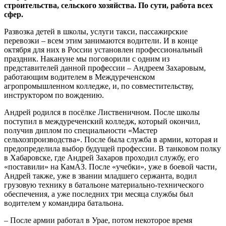
строительства, сельского хозяйства. По сути, работа всех
сфер.
Развозка детей в школы, услуги такси, пассажирские
перевозки – всем этим занимаются водители. И в конце
октября для них в России установлен профессиональный
праздник. Накануне мы поговорили с одним из
представителей данной профессии – Андреем Захаровым,
работающим водителем в Междуреченском
агропромышленном колледже, и, по совместительству,
инструктором по вождению.
Андрей родился в посёлке Лиственичном. После школы
поступил в междуреченский колледж, который окончил,
получив диплом по специальности «Мастер
сельхозпроизводства». После была служба в армии, которая и
предопределила выбор будущей профессии. В танковом полку
в Хабаровске, где Андрей Захаров проходил службу, его
«поставили» на КамАЗ. После «учебки», уже в боевой части,
Андрей также, уже в звании младшего сержанта, водил
грузовую технику в батальоне материально-технического
обеспечения, а уже последних три месяца службы был
водителем у командира батальона.
– После армии работал в Урае, потом некоторое время