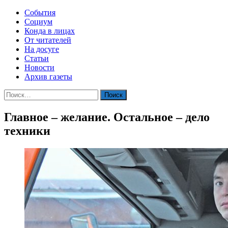
События
Социум
Конда в лицах
От читателей
На досуге
Статьи
Новости
Архив газеты
Найти:
Главное – желание. Остальное – дело
техники