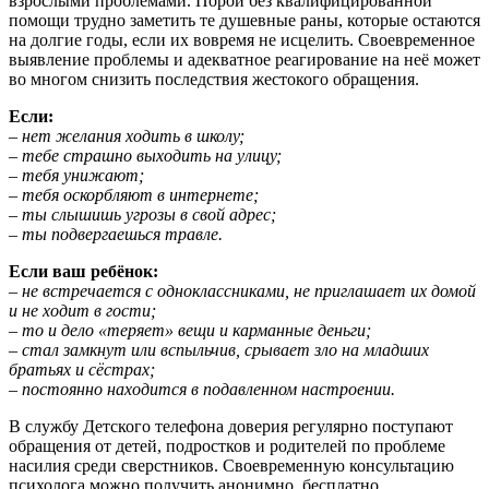
взрослыми проблемами. Порой без квалифицированной
помощи трудно заметить те душевные раны, которые остаются
на долгие годы, если их вовремя не исцелить. Своевременное
выявление проблемы и адекватное реагирование на неё может
во многом снизить последствия жестокого обращения.
Если:
– нет желания ходить в школу;
– тебе страшно выходить на улицу;
– тебя унижают;
– тебя оскорбляют в интернете;
– ты слышишь угрозы в свой адрес;
– ты подвергаешься травле.
Если ваш ребёнок:
– не встречается с одноклассниками, не приглашает их домой
и не ходит в гости;
– то и дело «теряет» вещи и карманные деньги;
– стал замкнут или вспыльчив, срывает зло на младших
братьях и сёстрах;
– постоянно находится в подавленном настроении.
В службу Детского телефона доверия регулярно поступают
обращения от детей, подростков и родителей по проблеме
насилия среди сверстников. Своевременную консультацию
психолога можно получить анонимно, бесплатно,