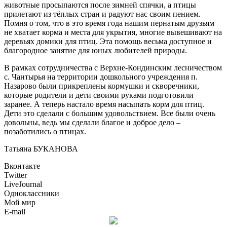
животные просыпаются после зимней спячки, а птицы
прилетают из тёплых стран и радуют нас своим пением.
Помня о том, что в это время года нашим пернатым друзьям
не хватает корма и места для укрытия, многие вывешивают на
деревьях домики для птиц. Эта помощь весьма доступное и
благородное занятие для юных любителей природы.
В рамках сотрудничества с Верхне-Кондинским лесничеством
с. Чантырья на территории дошкольного учреждения п.
Назарово были прикреплены кормушки и скворечники,
которые родители и дети своими руками подготовили
заранее. А теперь настало время насыпать корм для птиц.
Дети это сделали с большим удовольствием. Все были очень
довольны, ведь мы сделали благое и доброе дело –
позаботились о птицах.
Татьяна БУКАНОВА
Вконтакте
Twitter
LiveJournal
Одноклассники
Мой мир
E-mail