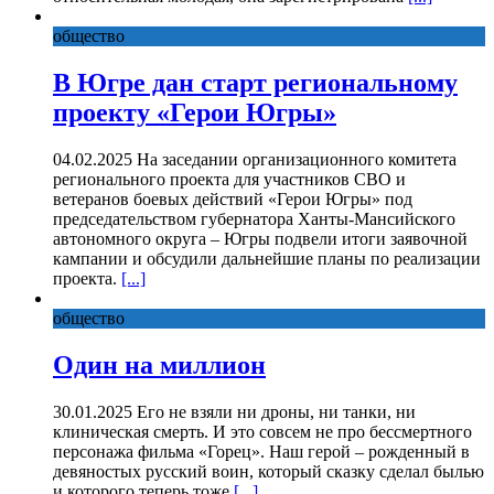
общество
В Югре дан старт региональному
проекту «Герои Югры»
04.02.2025 На заседании организационного комитета
регионального проекта для участников СВО и
ветеранов боевых действий «Герои Югры» под
председательством губернатора Ханты-Мансийского
автономного округа – Югры подвели итоги заявочной
кампании и обсудили дальнейшие планы по реализации
проекта.
[...]
общество
Один на миллион
30.01.2025 Его не взяли ни дроны, ни танки, ни
клиническая смерть. И это совсем не про бессмертного
персонажа фильма «Горец». Наш герой – рожденный в
девяностых русский воин, который сказку сделал былью
и которого теперь тоже
[...]