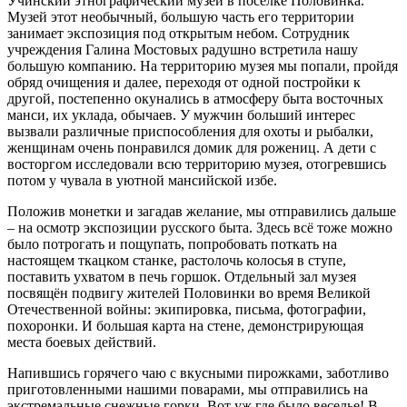
Учинский этнографический музей в посёлке Половинка.
Музей этот необычный, большую часть его территории
занимает экспозиция под открытым небом. Сотрудник
учреждения Галина Мостовых радушно встретила нашу
большую компанию. На территорию музея мы попали, пройдя
обряд очищения и далее, переходя от одной постройки к
другой, постепенно окунались в атмосферу быта восточных
манси, их уклада, обычаев. У мужчин больший интерес
вызвали различные приспособления для охоты и рыбалки,
женщинам очень понравился домик для рожениц. А дети с
восторгом исследовали всю территорию музея, отогревшись
потом у чувала в уютной мансийской избе.
Положив монетки и загадав желание, мы отправились дальше
– на осмотр экспозиции русского быта. Здесь всё тоже можно
было потрогать и пощупать, попробовать поткать на
настоящем ткацком станке, растолочь колосья в ступе,
поставить ухватом в печь горшок. Отдельный зал музея
посвящён подвигу жителей Половинки во время Великой
Отечественной войны: экипировка, письма, фотографии,
похоронки. И большая карта на стене, демонстрирующая
места боевых действий.
Напившись горячего чаю с вкусными пирожками, заботливо
приготовленными нашими поварами, мы отправились на
экстремальные снежные горки. Вот уж где было веселье! В