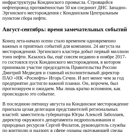
инфраструктуры Кондинского промысла. Строящийся
нефтепровод протяжённостью 50 км соединит ДНС Западно-
Эргинского месторождения с Кондинским Центральным
пунктом сбора нефти.
Август-сентябрь: время замечательных событий
Конец лета-начало осени стало временем одновременно
важных и приятных событий для компании. 24 августа на
месторождениях Эргинского кластера добыт первый миллион
тонн нефти. Казалось бы, ещё совсем недавно в ноябре 2017-
го состоялся пуск Кондинского месторождения, в котором
принимали участие председатель Правительства России
Дмитрий Медведев и главный исполнительный директор
ПАО «НК «Роснефть» Игорь Сечин. И вот менее чем за год
предприятие достигло важной планки. Он, впрочем, был
прогнозируем и ожидаем. Мы лишь кратко вспомним, как
происходило это событие.
В последнюю пятницу августа на Кондинское месторождение
приехала целая делегация представителей региональных
властей: заместитель губернатора Югры Алексей Забозлаев,
директор окружного департамента недропользования и
природных ресурсов Сергей Филатов, руководитель службы
по контролю и надзору в сфере охраны окружающей среды