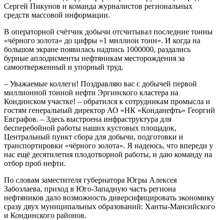
Сергей Пикунов и команда журналистов региональных
средств массовой информации.
В операторной счётчик добычи отсчитывал последние тонны
«чёрного золота» до цифры «1 миллион тонн». И когда на
большом экране появилась надпись 1000000, раздались
бурные аплодисменты нефтяникам месторождения за
самоотверженный и упорный труд.
– Уважаемые коллеги! Поздравляю вас с добычей первой
миллионной тонной нефти Эргинского кластера на
Кондинском участке! – обратился к сотрудникам промысла и
гостям генеральный директор АО «НК «Конданефть» Георгий
Евграфов. – Здесь выстроена инфраструктура для
бесперебойной работы наших кустовых площадок,
Центральный пункт сбора для добычи, подготовки и
транспортировки «чёрного золота». Я надеюсь, что впереди у
нас ещё десятилетия плодотворной работы, и даю команду на
отбор проб нефти.
По словам заместителя губернатора Югры Алексея
Забозлаева, приход в Юго-Западную часть региона
нефтяников дало возможность диверсифицировать экономику
сразу двух муниципальных образований: Ханты-Мансийского
и Кондинского районов.