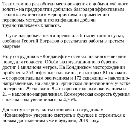
Таких темпов разработки месторождения и добычи «чёрного
золота» на предприятии добились благодаря эффективным
геолого-техническим мероприятиям и применению
передовых методов интенсификации добычи
трудноизвлекаемых запасов.
– Суточная добыча нефти превысила 6 тысяч тонн в сутки, –
сообщил Георгий Евграфов о результатах работы в третьем
квартале.
Но у сотрудников «Конданефти» осенью появился ещё один
повод для гордости. Объём эксплуатационного бурения
достиг 1 миллиона метров. На Кондинском месторождении
пробурены 253 нефтяные скважины, из которых 81 скважина
– с горизонтальным окончанием и 172 скважины – наклонно-
направленные. На Западно-Эргинском лицензионном участке
построены 29 скважин: 8 – с горизонтальным окончанием и
21 – наклонно-направленная. Коммерческая скорость бурения
с начала года увеличилась на 4,76%.
Достигнутые результаты позволяют сотрудникам
«Конданефти» уверенно смотреть в будущее и стремиться к
новым достижениям уже в будущем, 2019 году.