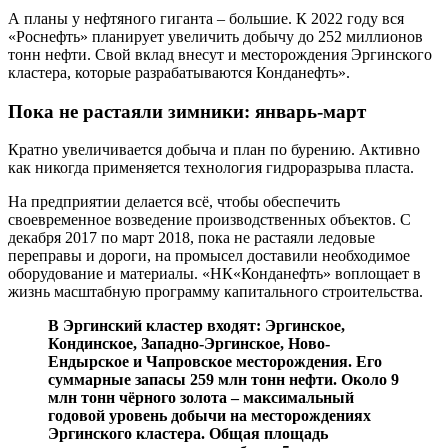
А планы у нефтяного гиганта – большие. К 2022 году вся
«Роснефть» планирует увеличить добычу до 252 миллионов
тонн нефти. Свой вклад внесут и месторождения Эргинского
кластера, которые разрабатываются Конданефть».
Пока не растаяли зимники: январь-март
Кратно увеличивается добыча и план по бурению. Активно
как никогда применяется технология гидроразрыва пласта.
На предприятии делается всё, чтобы обеспечить
своевременное возведение производственных объектов. С
декабря 2017 по март 2018, пока не растаяли ледовые
переправы и дороги, на промысел доставили необходимое
оборудование и материалы. «НК«Конданефть» воплощает в
жизнь масштабную программу капитального строительства.
В Эргинский кластер входят: Эргинское,
Кондинское, Западно-Эргинское, Ново-
Ендырское и Чапровское месторождения. Его
суммарные запасы 259 млн тонн нефти. Около 9
млн тонн чёрного золота – максимальный
годовой уровень добычи на месторождениях
Эргинского кластера. Общая площадь