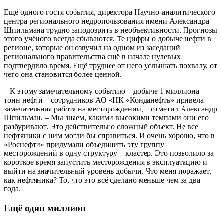
Ещё одного гостя события, директора Научно-аналитического
центра регионального недропользования имени Александра
Шпильмана трудно заподозрить в необъективности. Прогнозы
этого учёного всегда сбываются. Те цифры о добыче нефти в
регионе, которые он озвучил на одном из заседаний
регионального правительства ещё в начале нулевых
подтвердило время. Ещё труднее от него услышать похвалу, от
чего она становится более ценной.
– К этому замечательному событию – добыче 1 миллиона
тонн нефти – сотрудников АО «НК «Конданефть» привела
замечательная работа на месторождении, – отметил Александр
Шпильман. – Мы знаем, какими высокими темпами они его
разбуривают. Это действительно сложный объект. Не все
нефтяники с ним могли бы справиться. И очень хорошо, что в
«Роснефти» придумали объединить эту группу
месторождений в одну структуру – кластер. Это позволило за
короткое время запустить месторождения в эксплуатацию и
выйти на значительный уровень добычи. Что меня поражает,
как нефтяника? То, что это всё сделано меньше чем за два
года.
Ещё один миллион